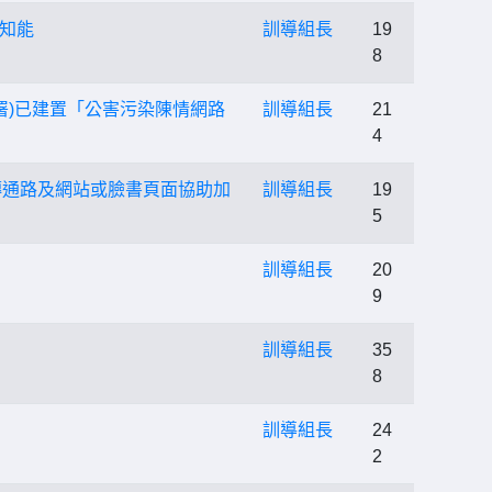
知能
訓導組長
19
8
署)已建置「公害污染陳情網路
訓導組長
21
4
宣傳通路及網站或臉書頁面協助加
訓導組長
19
5
訓導組長
20
9
訓導組長
35
8
訓導組長
24
2