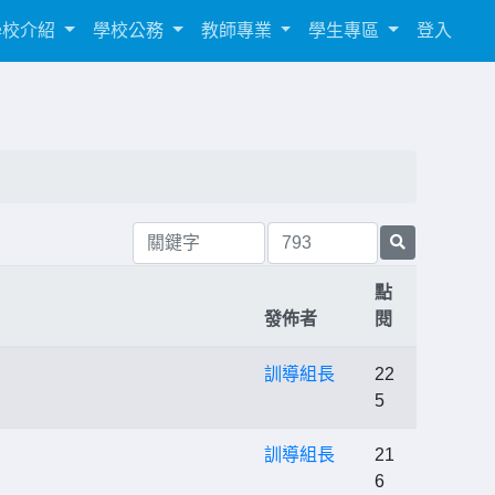
學校介紹
學校公務
教師專業
學生專區
登入
點
發佈者
閱
訓導組長
22
5
訓導組長
21
6