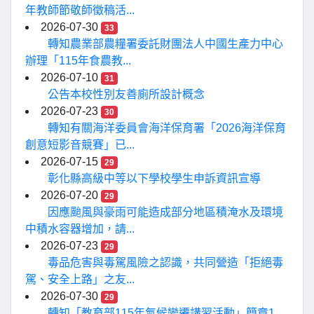
年教師節敬師徵稿活...
2026-07-30
33
轉知農業部農糧署委託財團法人中國生產力中心
辦理「115年食農教...
2026-07-10
31
公告本校性別友善廁所設計概念
2026-07-23
30
轉知有關海洋委員會海洋保育署「2026海洋保育
創意短影音競賽」已...
2026-07-15
29
彰化縣高級中等以下學校學生申訴資訊宣導
2026-07-20
29
因應颱風與豪雨可能造成部分地區積淹水及環境
中積水容器增加，請...
2026-07-23
29
毒品危害與毒駕風險之認識，共同營造「拒絕毒
駕、安全上路」之友...
2026-07-30
29
轉知「教育部115年氣候變遷講習活動」簡章1