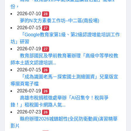
份，
2026-07-10
28
夢的N次方素養工作坊–中二區(南投場)
2026-07-15
27
「Google教育家第1級、第2級認證增能培訓工作
坊」研習
2026-07-19
27
教育部國民及學前教育署辦理「高級中等學校教
師本土語文認證培訓...
2026-07-15
26
「成為識圖老馬－探索國土測繪圖資」兒童版宣
導摺頁電子檔
2026-07-19
26
高雄市稅捐稽徵處舉辦「AI召集令！稅與爭
鋒！」租稅圖卡網路人氣...
2026-07-23
26
縣府辦理2026城鎮韌性(全民防衛動員)演習精華
影片