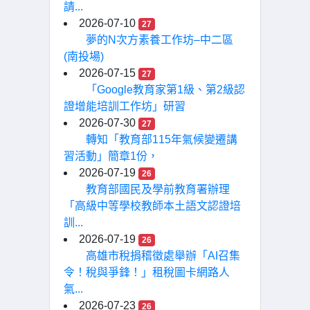
請...
2026-07-10
27
夢的N次方素養工作坊–中二區
(南投場)
2026-07-15
27
「Google教育家第1級、第2級認
證增能培訓工作坊」研習
2026-07-30
27
轉知「教育部115年氣候變遷講
習活動」簡章1份，
2026-07-19
26
教育部國民及學前教育署辦理
「高級中等學校教師本土語文認證培
訓...
2026-07-19
26
高雄市稅捐稽徵處舉辦「AI召集
令！稅與爭鋒！」租稅圖卡網路人
氣...
2026-07-23
26