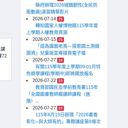
縣府辦理2026城鎮韌性(全民防
衛動員)演習精華影片
2026-07-14
25
轉知國家人權博物館115學年度
上學期人權教育資源
2026-07-15
25
「成為識圖老馬－探索國土測繪
上課
圖資」兒童版宣導摺頁電子檔
72
2026-07-27
24
有關115學年度上學期09-01月特
色遊學課程(學期中)即將開放報名
2026-07-22
23
教育部國民及學前教育署115年
「全國圖書教師磨課師課程（進
階）...
2026-07-27
23
115年8月15日辦理「2026書香
彰化─與大師有約」專題講座第8場次