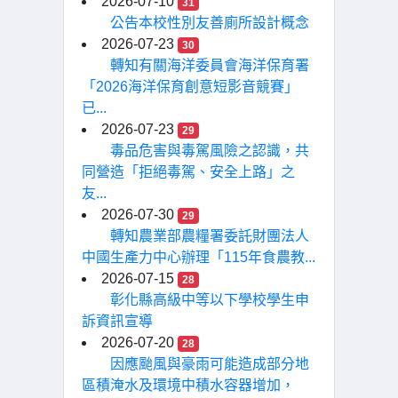
2026-07-10
31
公告本校性別友善廁所設計概念
2026-07-23
30
轉知有關海洋委員會海洋保育署
「2026海洋保育創意短影音競賽」
已...
2026-07-23
29
毒品危害與毒駕風險之認識，共
同營造「拒絕毒駕、安全上路」之
友...
2026-07-30
29
轉知農業部農糧署委託財團法人
中國生產力中心辦理「115年食農教...
2026-07-15
28
彰化縣高級中等以下學校學生申
訴資訊宣導
2026-07-20
28
因應颱風與豪雨可能造成部分地
區積淹水及環境中積水容器增加，