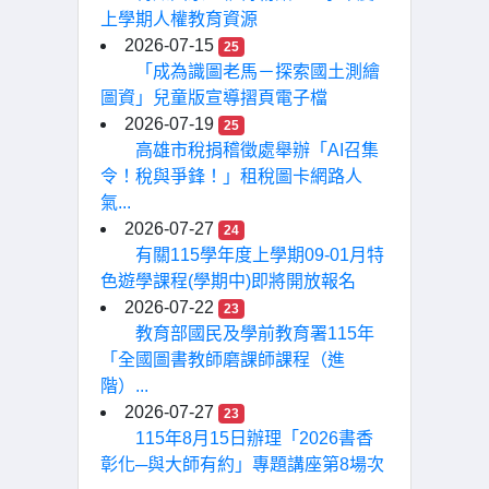
上學期人權教育資源
2026-07-15
25
「成為識圖老馬－探索國土測繪
圖資」兒童版宣導摺頁電子檔
2026-07-19
25
高雄市稅捐稽徵處舉辦「AI召集
令！稅與爭鋒！」租稅圖卡網路人
氣...
2026-07-27
24
有關115學年度上學期09-01月特
色遊學課程(學期中)即將開放報名
2026-07-22
23
教育部國民及學前教育署115年
「全國圖書教師磨課師課程（進
階）...
2026-07-27
23
115年8月15日辦理「2026書香
彰化─與大師有約」專題講座第8場次