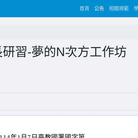
(current)
首頁
公告
相關規範
長研習-夢的N次方工作坊
14年1月7日臺教國署國字第