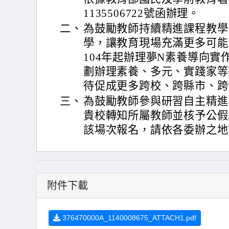
1135506722號函辦理。
二、
為鼓勵教師持續精進課程教學
學，讓教育現場充滿更多可能
104年起辦理夢N素養導向實
劃辦理素養、多元、實踐家等
待促成更多跨校、跨縣市、跨
三、
為鼓勵教師參與研習自主精進
貴校轉知所屬教師並核予公假
該場次報名，請依各委辦之地
附件下載
376470000A_1140008675_ATTACH1.pdf