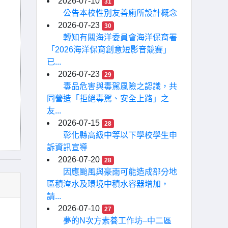
2026-07-10
31
公告本校性別友善廁所設計概念
2026-07-23
30
轉知有關海洋委員會海洋保育署
「2026海洋保育創意短影音競賽」
已...
2026-07-23
29
毒品危害與毒駕風險之認識，共
同營造「拒絕毒駕、安全上路」之
友...
2026-07-15
28
彰化縣高級中等以下學校學生申
訴資訊宣導
2026-07-20
28
因應颱風與豪雨可能造成部分地
區積淹水及環境中積水容器增加，
請...
2026-07-10
27
夢的N次方素養工作坊–中二區