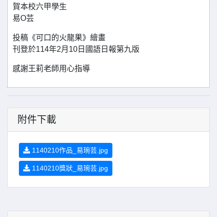
賀本校六甲學生
易O芸
投稿《可口的火龍果》繪畫
刊登於114年2月10日國語日報第九版
感謝王莉老師用心指導
附件下載
1140210作品_易琬芸.jpg
1140210獎狀_易琬芸.jpg