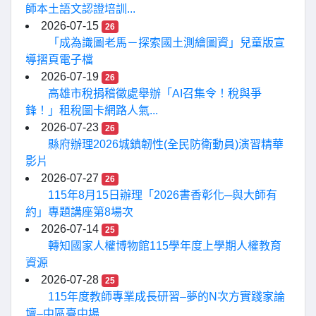
師本土語文認證培訓...
2026-07-15
26
「成為識圖老馬－探索國土測繪圖資」兒童版宣
導摺頁電子檔
2026-07-19
26
高雄市稅捐稽徵處舉辦「AI召集令！稅與爭
鋒！」租稅圖卡網路人氣...
2026-07-23
26
縣府辦理2026城鎮韌性(全民防衛動員)演習精華
影片
2026-07-27
26
115年8月15日辦理「2026書香彰化─與大師有
約」專題講座第8場次
2026-07-14
25
轉知國家人權博物館115學年度上學期人權教育
資源
2026-07-28
25
115年度教師專業成長研習–夢的N次方實踐家論
壇–中區臺中場