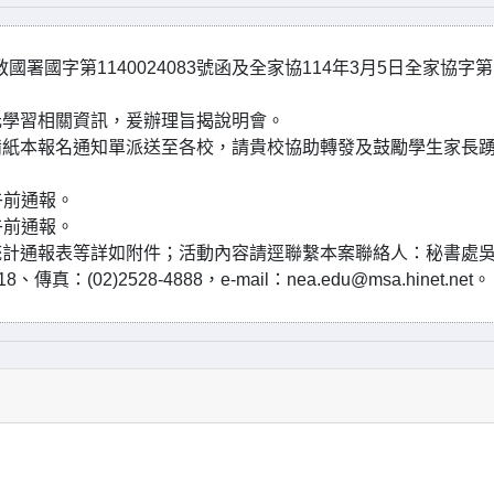
署國字第1140024083號函及全家協114年3月5日全家協字第
元學習相關資訊，爰辦理旨揭說明會。
備紙本報名通知單派送至各校，請貴校協助轉發及鼓勵學生家長
中午前通報。
中午前通報。
統計通報表等詳如附件；活動內容請逕聯繫本案聯絡人：秘書處
傳真：(02)2528-4888，e-mail：nea.edu@msa.hinet.net。