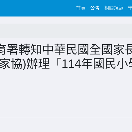
(current)
首頁
公告
相關規範
育署轉知中華民國全國家
家協)辦理「114年國民小
」