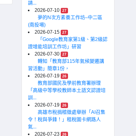
請...
2026-07-10
27
夢的N次方素養工作坊–中二區
(南投場)
2026-07-15
27
「Google教育家第1級、第2級認
證增能培訓工作坊」研習
2026-07-30
27
轉知「教育部115年氣候變遷講
習活動」簡章1份，
2026-07-19
26
教育部國民及學前教育署辦理
「高級中等學校教師本土語文認證培
訓...
2026-07-19
26
高雄市稅捐稽徵處舉辦「AI召集
令！稅與爭鋒！」租稅圖卡網路人
氣...
2026-07-23
26