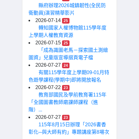
縣府辦理2026城鎮韌性(全民防
衛動員)演習精華影片
2026-07-14
25
轉知國家人權博物館115學年度
上學期人權教育資源
2026-07-15
25
「成為識圖老馬－探索國土測繪
圖資」兒童版宣導摺頁電子檔
2026-07-27
24
有關115學年度上學期09-01月特
色遊學課程(學期中)即將開放報名
2026-07-22
23
教育部國民及學前教育署115年
「全國圖書教師磨課師課程（進
階）...
2026-07-27
23
115年8月15日辦理「2026書香
彰化─與大師有約」專題講座第8場次