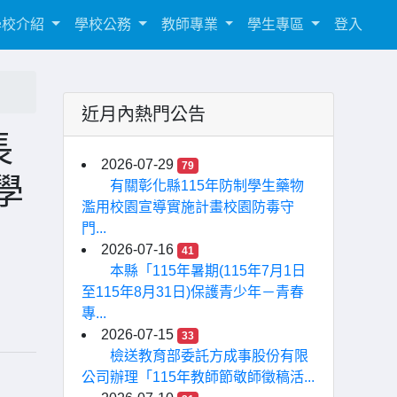
學校介紹
學校公務
教師專業
學生專區
登入
近月內熱門公告
長
2026-07-29
79
學
有關彰化縣115年防制學生藥物
濫用校園宣導實施計畫校園防毒守
門...
2026-07-16
41
本縣「115年暑期(115年7月1日
至115年8月31日)保護青少年－青春
專...
2026-07-15
33
檢送教育部委託方成事股份有限
公司辦理「115年教師節敬師徵稿活...