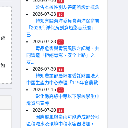
2026-07-10
31
公告本校性別友善廁所設計概念
2026-07-23
30
轉知有關海洋委員會海洋保育署
「2026海洋保育創意短影音競賽」
已...
踴躍
2026-07-23
29
毒品危害與毒駕風險之認識，共
同營造「拒絕毒駕、安全上路」之
友...
吳如
2026-07-30
29
轉知農業部農糧署委託財團法人
中國生產力中心辦理「115年食農教...
2026-07-15
28
彰化縣高級中等以下學校學生申
訴資訊宣導
2026-07-20
28
因應颱風與豪雨可能造成部分地
區積淹水及環境中積水容器增加，