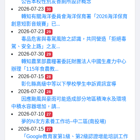
公告本校性別友善廁所設計概念
2026-07-23
30
轉知有關海洋委員會海洋保育署「2026海洋保育
創意短影音競賽」已...
2026-07-23
29
毒品危害與毒駕風險之認識，共同營造「拒絕毒
駕、安全上路」之友...
2026-07-30
29
轉知農業部農糧署委託財團法人中國生產力中心
辦理「115年食農教...
2026-07-15
28
彰化縣高級中等以下學校學生申訴資訊宣導
2026-07-20
28
因應颱風與豪雨可能造成部分地區積淹水及環境
中積水容器增加，請...
2026-07-10
27
夢的N次方素養工作坊–中二區(南投場)
2026-07-15
27
「Google教育家第1級、第2級認證增能培訓工作