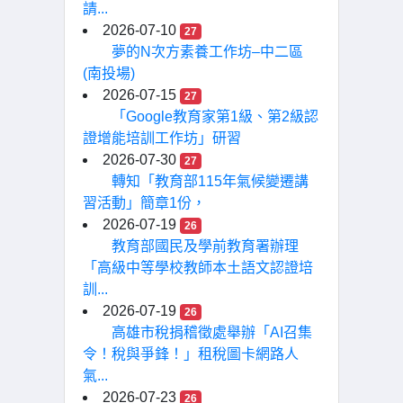
請...
2026-07-10
27
夢的N次方素養工作坊–中二區
(南投場)
2026-07-15
27
「Google教育家第1級、第2級認
證增能培訓工作坊」研習
2026-07-30
27
轉知「教育部115年氣候變遷講
習活動」簡章1份，
2026-07-19
26
教育部國民及學前教育署辦理
「高級中等學校教師本土語文認證培
訓...
2026-07-19
26
高雄市稅捐稽徵處舉辦「AI召集
令！稅與爭鋒！」租稅圖卡網路人
氣...
2026-07-23
26