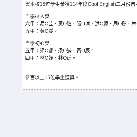
賀本校15位學生榮獲114年度Cool English二月
自學達人獎：
六甲：易O芸、黃O瑄、張O瑜、洪O緯、周O彤、林
五甲：黃O媛。
自學初心獎：
五甲：梁O睿、梁O誠、黃O辰。
四甲：林O妤、林O廷。
恭喜以上15位學生獲獎。