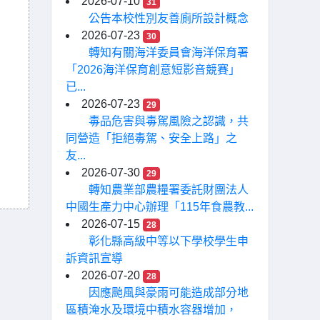
2026-07-10
31
公告本校性別友善廁所設計概念
2026-07-23
30
轉知有關海洋委員會海洋保育署
「2026海洋保育創意短影音競賽」
已...
2026-07-23
29
毒品危害與毒駕風險之認識，共
同營造「拒絕毒駕、安全上路」之
友...
2026-07-30
29
轉知農業部農糧署委託財團法人
中國生產力中心辦理「115年食農教...
2026-07-15
28
彰化縣高級中等以下學校學生申
訴資訊宣導
2026-07-20
28
因應颱風與豪雨可能造成部分地
區積淹水及環境中積水容器增加，