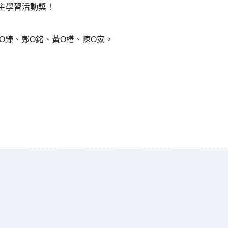
份自主學習活動獎！
O臻、鄭O銘、黃O橏、陳O家。