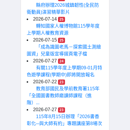
縣府辦理2026城鎮韌性(全民防
衛動員)演習精華影片
2026-07-14
25
轉知國家人權博物館115學年度
上學期人權教育資源
2026-07-15
25
「成為識圖老馬－探索國土測繪
圖資」兒童版宣導摺頁電子檔
2026-07-27
24
有關115學年度上學期09-01月特
色遊學課程(學期中)即將開放報名
2026-07-22
23
教育部國民及學前教育署115年
「全國圖書教師磨課師課程（進
階）...
2026-07-27
23
115年8月15日辦理「2026書香
彰化─與大師有約」專題講座第8場次