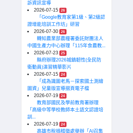
訴資訊宣導
2026-07-15
26
「Google教育家第1級、第2級認
證增能培訓工作坊」研習
2026-07-30
26
轉知農業部農糧署委託財團法人
中國生產力中心辦理「115年食農教...
2026-07-23
25
縣府辦理2026城鎮韌性(全民防
衛動員)演習精華影片
2026-07-15
24
「成為識圖老馬－探索國土測繪
圖資」兒童版宣導摺頁電子檔
2026-07-19
24
教育部國民及學前教育署辦理
「高級中等學校教師本土語文認證培
訓...
2026-07-19
24
高雄市稅捐稽徵處舉辦「AI召集