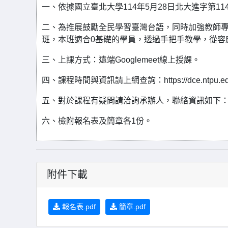
一、依據國立臺北大學114年5月28日北大進字第114
二、為推展鼓勵全民學習臺灣台語，同時加強教師
班，本班適合0基礎的學員，透過手把手教學，從容應
三、上課方式：遠端Googlemeet線上授課。
四、課程時間與資訊請上網查詢：https://dce.ntpu.edu.t
五、對於課程有疑問請洽詢承辦人，聯絡資訊如下：黃小姐 0
六、檢附報名表及簡章各1份。
附件下載
報名表.pdf
簡章.pdf