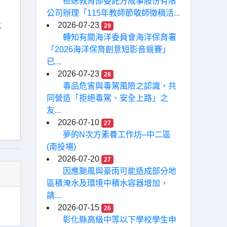
檢送教育部委託方成事股份有限
公司辦理「115年教師節敬師徵稿活...
2026-07-23
29
導
轉知有關海洋委員會海洋保育署
「2026海洋保育創意短影音競賽」
已...
2026-07-23
28
毒品危害與毒駕風險之認識，共
同營造「拒絕毒駕、安全上路」之
友...
2026-07-10
27
夢的N次方素養工作坊–中二區
(南投場)
2026-07-20
27
因應颱風與豪雨可能造成部分地
區積淹水及環境中積水容器增加，
請...
2026-07-15
26
彰化縣高級中等以下學校學生申