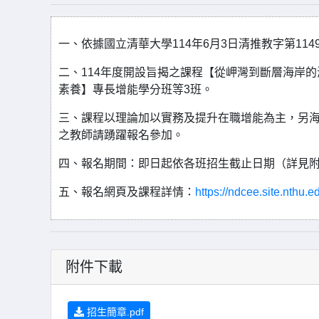
一、依據國立清華大學114年6月3日清推教字第1149
二、114年度開設旨揭之課程【從岬灣到斷層海岸的
素養】專長增能學分班等3班。
三、課程以理論加以實務及提升在職增能為主，另
之教師請踴躍報名參加。
四、報名期間：即日起依各班招生截止日期（詳見
五、報名網頁及課程詳情：
https://ndcee.site.nthu.e
附件下載
招生簡章.pdf