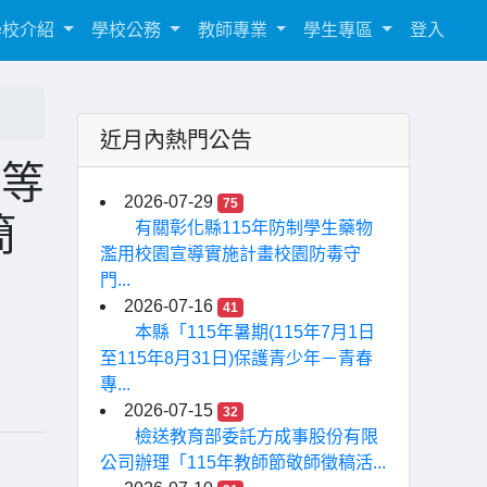
學校介紹
學校公務
教師專業
學生專區
登入
近月內熱門公告
中等
2026-07-29
75
簡
有關彰化縣115年防制學生藥物
濫用校園宣導實施計畫校園防毒守
門...
2026-07-16
41
本縣「115年暑期(115年7月1日
至115年8月31日)保護青少年－青春
專...
2026-07-15
32
檢送教育部委託方成事股份有限
公司辦理「115年教師節敬師徵稿活...