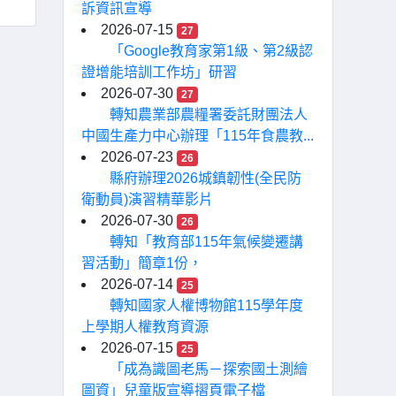
訴資訊宣導
2026-07-15
27
「Google教育家第1級、第2級認
證增能培訓工作坊」研習
2026-07-30
27
轉知農業部農糧署委託財團法人
中國生產力中心辦理「115年食農教...
2026-07-23
26
縣府辦理2026城鎮韌性(全民防
衛動員)演習精華影片
2026-07-30
26
轉知「教育部115年氣候變遷講
習活動」簡章1份，
2026-07-14
25
轉知國家人權博物館115學年度
上學期人權教育資源
2026-07-15
25
「成為識圖老馬－探索國土測繪
圖資」兒童版宣導摺頁電子檔