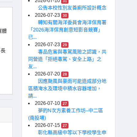
2026-07-10
31
公告本校性別友善廁所設計概念
2026-07-23
30
轉知有關海洋委員會海洋保育署
「2026海洋保育創意短影音競賽」
媒體
已...
2026-07-23
29
專長
毒品危害與毒駕風險之認識，共
同營造「拒絕毒駕、安全上路」之
友...
2026-07-20
28
因應颱風與豪雨可能造成部分地
區積淹水及環境中積水容器增加，
請...
2026-07-10
27
夢的N次方素養工作坊–中二區
(南投場)
2026-07-15
27
彰化縣高級中等以下學校學生申