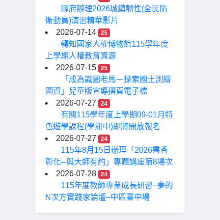
縣府辦理2026城鎮韌性(全民防
衛動員)演習精華影片
2026-07-14
25
轉知國家人權博物館115學年度
上學期人權教育資源
2026-07-15
25
「成為識圖老馬－探索國土測繪
圖資」兒童版宣導摺頁電子檔
2026-07-27
24
有關115學年度上學期09-01月特
色遊學課程(學期中)即將開放報名
2026-07-27
24
115年8月15日辦理「2026書香
彰化─與大師有約」專題講座第8場次
2026-07-28
24
115年度教師專業成長研習–夢的
N次方實踐家論壇–中區臺中場