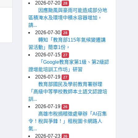
2026-07-20
28
因應颱風與豪雨可能造成部分地
區積淹水及環境中積水容器增加，
請...
2026-07-30
28
轉知「教育部115年氣候變遷講
習活動」簡章1份，
2026-07-15
27
「Google教育家第1級、第2級認
證增能培訓工作坊」研習
2026-07-19
27
教育部國民及學前教育署辦理
「高級中等學校教師本土語文認證培
訓...
2026-07-19
26
高雄市稅捐稽徵處舉辦「AI召集
令！稅與爭鋒！」租稅圖卡網路人
氣...
2026-07-23
26