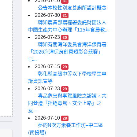
2026-07-10
31
公告本校性別友善廁所設計概念
2026-07-30
31
轉知農業部農糧署委託財團法人
中國生產力中心辦理「115年食農教...
2026-07-23
30
轉知有關海洋委員會海洋保育署
「2026海洋保育創意短影音競賽」
已...
2026-07-15
29
彰化縣高級中等以下學校學生申
訴資訊宣導
2026-07-23
29
毒品危害與毒駕風險之認識，共
同營造「拒絕毒駕、安全上路」之
友...
2026-07-10
28
夢的N次方素養工作坊–中二區
(南投場)