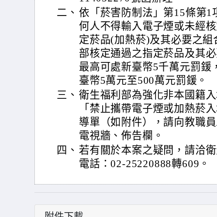
二、
依「菸害防制法」第15條第1
何人不得輸入電子煙或未經核
定菸品(加熱菸)及其必要之
部核定通過之指定菸品及其必
最高可處新臺幣5千萬元罰鍰
臺幣5萬元至500萬元罰鍰。
三、
衛生福利部為強化非本國籍入
「禁止攜帶電子煙或加熱菸入
導單（如附件），請向教職員
電視牆、佈告欄。
四、
若有關於本案之疑問，請洽衛
電話：02-25220888轉609。
附件下載