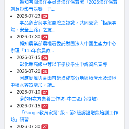
轉知有關海洋委員會海洋保育署「2026海洋保育
創意短影音競賽」已...
2026-07-23
29
毒品危害與毒駕風險之認識，共同營造「拒絕毒
駕、安全上路」之友...
2026-07-30
29
轉知農業部農糧署委託財團法人中國生產力中心
辦理「115年食農教...
2026-07-15
28
彰化縣高級中等以下學校學生申訴資訊宣導
2026-07-20
28
因應颱風與豪雨可能造成部分地區積淹水及環境
中積水容器增加，請...
2026-07-10
27
夢的N次方素養工作坊–中二區(南投場)
2026-07-15
27
「Google教育家第1級、第2級認證增能培訓工作
坊」研習
2026-07-30
27