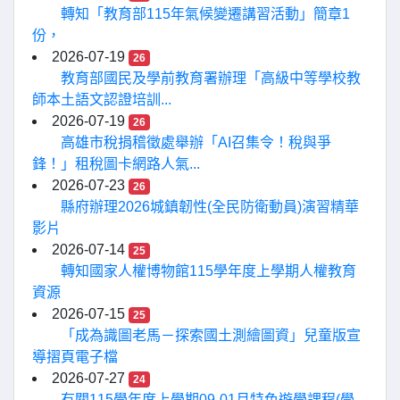
轉知「教育部115年氣候變遷講習活動」簡章1
份，
2026-07-19
26
教育部國民及學前教育署辦理「高級中等學校教
師本土語文認證培訓...
2026-07-19
26
高雄市稅捐稽徵處舉辦「AI召集令！稅與爭
鋒！」租稅圖卡網路人氣...
2026-07-23
26
縣府辦理2026城鎮韌性(全民防衛動員)演習精華
影片
2026-07-14
25
轉知國家人權博物館115學年度上學期人權教育
資源
2026-07-15
25
「成為識圖老馬－探索國土測繪圖資」兒童版宣
導摺頁電子檔
2026-07-27
24
有關115學年度上學期09-01月特色遊學課程(學