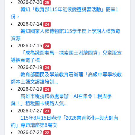
2026-07-30
25
轉知「教育部115年氣候變遷講習活動」簡章1
份，
2026-07-14
24
轉知國家人權博物館115學年度上學期人權教育
資源
2026-07-15
24
「成為識圖老馬－探索國土測繪圖資」兒童版宣
導摺頁電子檔
2026-07-19
24
教育部國民及學前教育署辦理「高級中等學校教
師本土語文認證培訓...
2026-07-19
24
高雄市稅捐稽徵處舉辦「AI召集令！稅與爭
鋒！」租稅圖卡網路人氣...
2026-07-27
23
115年8月15日辦理「2026書香彰化─與大師有
約」專題講座第8場次
2026-07-22
22