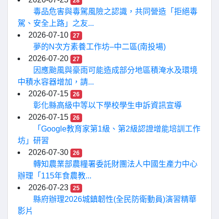
28
毒品危害與毒駕風險之認識，共同營造「拒絕毒
駕、安全上路」之友...
2026-07-10
27
夢的N次方素養工作坊–中二區(南投場)
2026-07-20
27
因應颱風與豪雨可能造成部分地區積淹水及環境
中積水容器增加，請...
2026-07-15
26
彰化縣高級中等以下學校學生申訴資訊宣導
2026-07-15
26
「Google教育家第1級、第2級認證增能培訓工作
坊」研習
2026-07-30
26
轉知農業部農糧署委託財團法人中國生產力中心
辦理「115年食農教...
2026-07-23
25
縣府辦理2026城鎮韌性(全民防衛動員)演習精華
影片