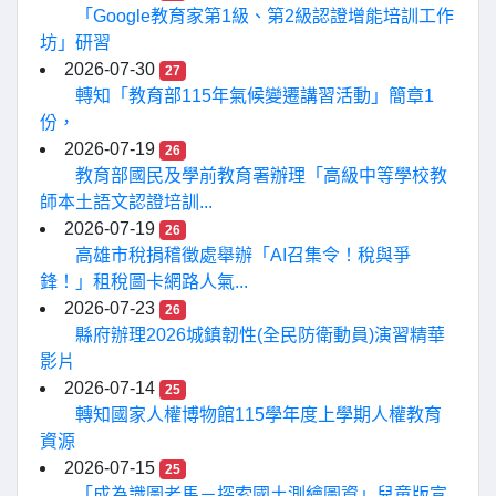
「Google教育家第1級、第2級認證增能培訓工作
坊」研習
2026-07-30
27
轉知「教育部115年氣候變遷講習活動」簡章1
份，
2026-07-19
26
教育部國民及學前教育署辦理「高級中等學校教
師本土語文認證培訓...
2026-07-19
26
高雄市稅捐稽徵處舉辦「AI召集令！稅與爭
鋒！」租稅圖卡網路人氣...
2026-07-23
26
縣府辦理2026城鎮韌性(全民防衛動員)演習精華
影片
2026-07-14
25
轉知國家人權博物館115學年度上學期人權教育
資源
2026-07-15
25
「成為識圖老馬－探索國土測繪圖資」兒童版宣