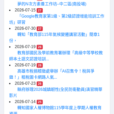
夢的N次方素養工作坊–中二區(南投場)
2026-07-15
27
「Google教育家第1級、第2級認證增能培訓工作
坊」研習
2026-07-30
27
轉知「教育部115年氣候變遷講習活動」簡章1
份，
2026-07-19
26
教育部國民及學前教育署辦理「高級中等學校教
師本土語文認證培訓...
2026-07-19
26
高雄市稅捐稽徵處舉辦「AI召集令！稅與爭
鋒！」租稅圖卡網路人氣...
2026-07-23
26
縣府辦理2026城鎮韌性(全民防衛動員)演習精華
影片
2026-07-14
25
轉知國家人權博物館115學年度上學期人權教育
資源