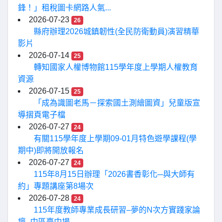
鋒！」租稅圖卡網路人氣...
2026-07-23
26
縣府辦理2026城鎮韌性(全民防衛動員)演習精華
影片
2026-07-14
25
轉知國家人權博物館115學年度上學期人權教育
資源
2026-07-15
25
「成為識圖老馬－探索國土測繪圖資」兒童版宣
導摺頁電子檔
2026-07-27
24
有關115學年度上學期09-01月特色遊學課程(學
期中)即將開放報名
2026-07-27
24
115年8月15日辦理「2026書香彰化─與大師有
約」專題講座第8場次
2026-07-28
24
115年度教師專業成長研習–夢的N次方實踐家論
壇–中區臺中場