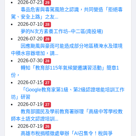
2026-07-23
29
毒品危害與毒駕風險之認識，共同營造「拒絕毒
駕、安全上路」之友...
2026-07-10
28
夢的N次方素養工作坊–中二區(南投場)
2026-07-20
28
因應颱風與豪雨可能造成部分地區積淹水及環境
中積水容器增加，請...
2026-07-30
28
轉知「教育部115年氣候變遷講習活動」簡章1
份，
2026-07-15
27
「Google教育家第1級、第2級認證增能培訓工作
坊」研習
2026-07-19
27
教育部國民及學前教育署辦理「高級中等學校教
師本土語文認證培訓...
2026-07-19
26
高雄市稅捐稽徵處舉辦「AI召集令！稅與爭