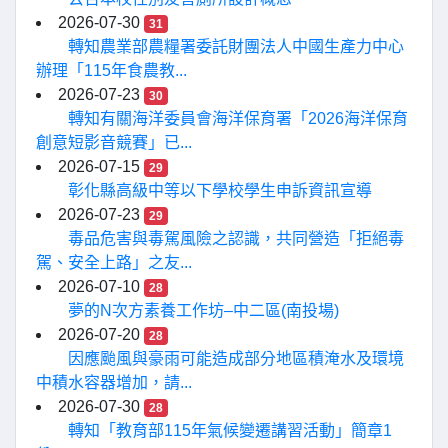
2026-07-30
31
轉知農業部農糧署委託財團法人中國生產力中心
辦理「115年食農教...
2026-07-23
30
轉知有關海洋委員會海洋保育署「2026海洋保育
創意短影音競賽」已...
2026-07-15
29
彰化縣高級中等以下學校學生申訴資訊宣導
2026-07-23
29
毒品危害與毒駕風險之認識，共同營造「拒絕毒
駕、安全上路」之友...
2026-07-10
28
夢的N次方素養工作坊–中二區(南投場)
2026-07-20
28
因應颱風與豪雨可能造成部分地區積淹水及環境
中積水容器增加，請...
2026-07-30
28
轉知「教育部115年氣候變遷講習活動」簡章1