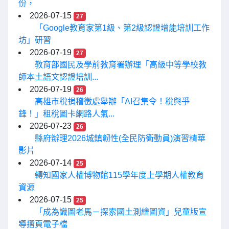
份，
2026-07-15
27
「Google教育家第1級、第2級認證增能培訓工作
坊」研習
2026-07-19
27
教育部國民及學前教育署辦理「高級中等學校教
師本土語文認證培訓...
2026-07-19
26
高雄市稅捐稽徵處舉辦「AI召集令！稅與爭
鋒！」租稅圖卡網路人氣...
2026-07-23
26
縣府辦理2026城鎮韌性(全民防衛動員)演習精華
影片
2026-07-14
25
轉知國家人權博物館115學年度上學期人權教育
資源
2026-07-15
25
「成為識圖老馬－探索國土測繪圖資」兒童版宣
導摺頁電子檔