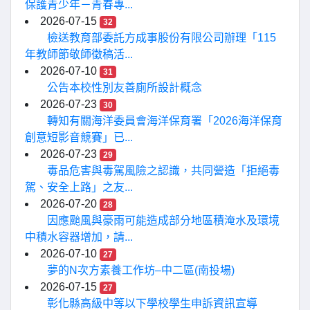
保護青少年－青春專...
2026-07-15
32
檢送教育部委託方成事股份有限公司辦理「115
年教師節敬師徵稿活...
2026-07-10
31
公告本校性別友善廁所設計概念
2026-07-23
30
轉知有關海洋委員會海洋保育署「2026海洋保育
創意短影音競賽」已...
2026-07-23
29
毒品危害與毒駕風險之認識，共同營造「拒絕毒
駕、安全上路」之友...
2026-07-20
28
因應颱風與豪雨可能造成部分地區積淹水及環境
中積水容器增加，請...
2026-07-10
27
夢的N次方素養工作坊–中二區(南投場)
2026-07-15
27
彰化縣高級中等以下學校學生申訴資訊宣導