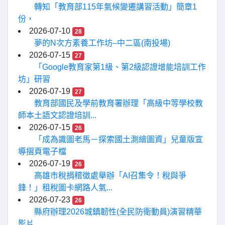
轉知「教育部115年氣候變遷講習活動」簡章1
份，
2026-07-10
28
夢的N次方素養工作坊–中二區(南投場)
2026-07-15
27
「Google教育家第1級、第2級認證增能培訓工作
坊」研習
2026-07-19
27
教育部國民及學前教育署辦理「高級中等學校教
師本土語文認證培訓...
2026-07-15
26
「成為識圖老馬－探索國土測繪圖資」兒童版宣
導摺頁電子檔
2026-07-19
26
高雄市稅捐稽徵處舉辦「AI召集令！稅與爭
鋒！」租稅圖卡網路人氣...
2026-07-23
26
縣府辦理2026城鎮韌性(全民防衛動員)演習精華
影片