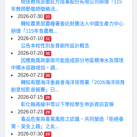
檢送教育部委託方成事股份有限公司辦理「115
年教師節敬師徵稿活...
2026-07-30
33
轉知農業部農糧署委託財團法人中國生產力中心
辦理「115年食農教...
2026-07-10
31
公告本校性別友善廁所設計概念
2026-07-20
30
因應颱風與豪雨可能造成部分地區積淹水及環境
中積水容器增加，請...
2026-07-23
30
轉知有關海洋委員會海洋保育署「2026海洋保育
創意短影音競賽」已...
2026-07-15
29
彰化縣高級中等以下學校學生申訴資訊宣導
2026-07-23
29
毒品危害與毒駕風險之認識，共同營造「拒絕毒
駕、安全上路」之友...
2026-07-30
29