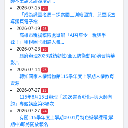
師本土語文認證培訓...
2026-07-15
26
「成為識圖老馬－探索國土測繪圖資」兒童版宣
導摺頁電子檔
2026-07-19
26
高雄市稅捐稽徵處舉辦「AI召集令！稅與爭
鋒！」租稅圖卡網路人氣...
2026-07-23
26
縣府辦理2026城鎮韌性(全民防衛動員)演習精華
影片
2026-07-14
25
轉知國家人權博物館115學年度上學期人權教育
資源
2026-07-27
25
115年8月15日辦理「2026書香彰化─與大師有
約」專題講座第8場次
2026-07-27
24
有關115學年度上學期09-01月特色遊學課程(學
期中)即將開放報名