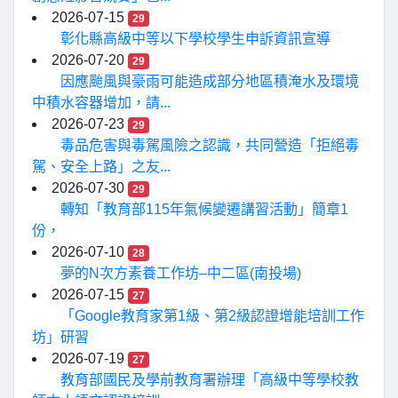
2026-07-15
29
彰化縣高級中等以下學校學生申訴資訊宣導
2026-07-20
29
因應颱風與豪雨可能造成部分地區積淹水及環境
中積水容器增加，請...
2026-07-23
29
毒品危害與毒駕風險之認識，共同營造「拒絕毒
駕、安全上路」之友...
2026-07-30
29
轉知「教育部115年氣候變遷講習活動」簡章1
份，
2026-07-10
28
夢的N次方素養工作坊–中二區(南投場)
2026-07-15
27
「Google教育家第1級、第2級認證增能培訓工作
坊」研習
2026-07-19
27
教育部國民及學前教育署辦理「高級中等學校教