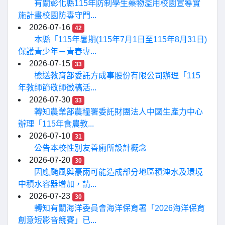
有關彰化縣115年防制學生藥物濫用校園宣導實
施計畫校園防毒守門...
2026-07-16
42
本縣「115年暑期(115年7月1日至115年8月31日)
保護青少年－青春專...
2026-07-15
33
檢送教育部委託方成事股份有限公司辦理「115
年教師節敬師徵稿活...
2026-07-30
33
轉知農業部農糧署委託財團法人中國生產力中心
辦理「115年食農教...
2026-07-10
31
公告本校性別友善廁所設計概念
2026-07-20
30
因應颱風與豪雨可能造成部分地區積淹水及環境
中積水容器增加，請...
2026-07-23
30
轉知有關海洋委員會海洋保育署「2026海洋保育
創意短影音競賽」已...