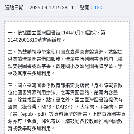
張貼日期： 2025-09-12 15:28:11 點閱：
120
一、依據國立臺灣圖書館114年9月10圖採字第
11402001810號書函辦理。
二、為鼓勵視障學童使用國立臺灣圖書館資源，該館提
供閱讀清單圖書借閱服務，清單中所列圖書資料均已轉
製雙視圖書或點字書，歡迎國小及幼兒園視障學童、學
校及其家長多加利用。
三、國立臺灣圖書係教育部指定為落實「身心障礙者數
位化圖書資源利用辦法」之專責圖書館，館藏內容豐
富，除雙視圖書、點字書之外，國立臺灣圖書館提供有
聲書（錄音帶、MP3、DAISY）、大字書、手語書、電
子書（epub、pdf）等資料類型的圖書，上開實體圖書資
源亦可「免費」郵包寄送，請鼓勵各校教師推動閱讀教
育或教學時多加利用。