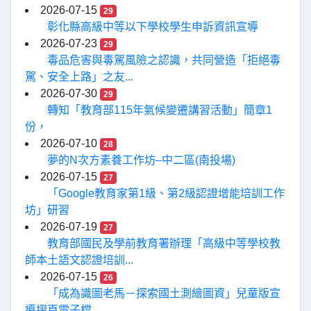
2026-07-15
29
彰化縣高級中等以下學校學生申訴資訊宣導
2026-07-23
29
毒品危害與毒駕風險之認識，共同營造「拒絕毒
駕、安全上路」之友...
2026-07-30
29
轉知「教育部115年氣候變遷講習活動」簡章1
份，
2026-07-10
28
夢的N次方素養工作坊–中二區(南投場)
2026-07-15
27
「Google教育家第1級、第2級認證增能培訓工作
坊」研習
2026-07-19
27
教育部國民及學前教育署辦理「高級中等學校教
師本土語文認證培訓...
2026-07-15
26
「成為識圖老馬－探索國土測繪圖資」兒童版宣
導摺頁電子檔