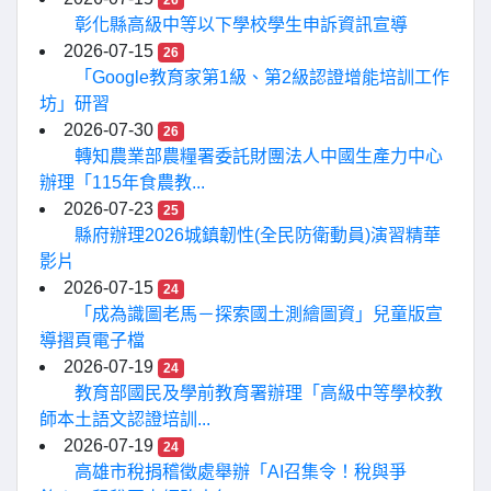
26
彰化縣高級中等以下學校學生申訴資訊宣導
2026-07-15
26
「Google教育家第1級、第2級認證增能培訓工作
坊」研習
2026-07-30
26
轉知農業部農糧署委託財團法人中國生產力中心
辦理「115年食農教...
2026-07-23
25
縣府辦理2026城鎮韌性(全民防衛動員)演習精華
影片
2026-07-15
24
「成為識圖老馬－探索國土測繪圖資」兒童版宣
導摺頁電子檔
2026-07-19
24
教育部國民及學前教育署辦理「高級中等學校教
師本土語文認證培訓...
2026-07-19
24
高雄市稅捐稽徵處舉辦「AI召集令！稅與爭