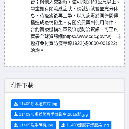
替；與他人交談時，儘可能保持1公尺以上。
學童如有類流感症狀，應就近就醫並充分休
息，待痊癒後再上學，以免病毒於同儕間傳
播造成疫情發生。有關公費藥劑使用條件、
合約醫療機構名單及流感防治資訊，可至疾
管署全球資訊網(https://www.cdc.gov.tw)，或
撥打免付費防疫專線1922(或0800-001922)
洽詢。
附件下載
11409呼吸道疾病.jpg
11409咳嗽禮節與手部衛生,2015製.jpg
11409洗手時機.jpg
11409流感群聚感染.jpg