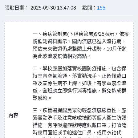
張貼日期： 2025-09-30 13:47:08 點閱：
155
一、疾病管制署(下稱疾管署)9/25表示，依疫
情監測資料顯示，國內流感已進入流行期，
預估未來數週仍處整體上升趨勢，10月份將
為此波流感疫情相對高點。
二、學校應嚴加落實校園防疫措施，包含保
持室內空氣流通、落實勤洗手、正確佩戴口
罩及宣導生病不上課。如班上有學童感染流
感，全班應立即進行消毒措施，避免造成群
聚感染。
三、疾管署提醒民眾勿輕忽流感嚴重性，應
內容
落實勤洗手及注意咳嗽禮節等個人衛生防護
措施，有呼吸道症狀時應佩戴口罩；打噴嚏
時應用面紙或手帕遮住口鼻，或用衣袖代