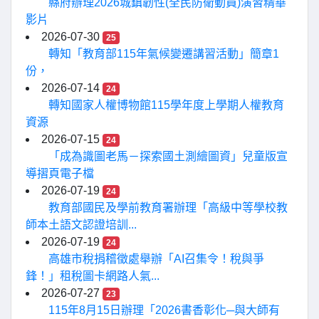
縣府辦理2026城鎮韌性(全民防衛動員)演習精華
影片
2026-07-30
25
轉知「教育部115年氣候變遷講習活動」簡章1
份，
2026-07-14
24
轉知國家人權博物館115學年度上學期人權教育
資源
2026-07-15
24
「成為識圖老馬－探索國土測繪圖資」兒童版宣
導摺頁電子檔
2026-07-19
24
教育部國民及學前教育署辦理「高級中等學校教
師本土語文認證培訓...
2026-07-19
24
高雄市稅捐稽徵處舉辦「AI召集令！稅與爭
鋒！」租稅圖卡網路人氣...
2026-07-27
23
115年8月15日辦理「2026書香彰化─與大師有