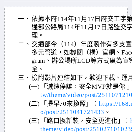
一、
依據本府114年11月17日府交工字第1
通部公路局114年11月17日路監交字第
理。
二、
交通部今（114）年度製作有多支
多元管道，如機關（構）官網、Faceboo
gram、辦公場所LCD等方式廣為
全。
三、
檢附影片連結如下，歡迎下載、運
(一)
「減速停讓，安全MVP就是你 
tw/theme/video/post/251107121
(二)
「提早70來換照」：
https://168
o/post/2511041721433
。
(三)
「路口換新裝，安全更進化」：
theme/video/post/251027101023