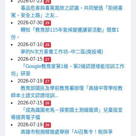
2026-07-23
29
毒品危害與毒駕風險之認識，共同營造「拒絕毒
駕、安全上路」之友...
2026-07-30
29
轉知「教育部115年氣候變遷講習活動」簡章1
份，
2026-07-10
28
夢的N次方素養工作坊–中二區(南投場)
2026-07-15
27
「Google教育家第1級、第2級認證增能培訓工作
坊」研習
2026-07-19
27
教育部國民及學前教育署辦理「高級中等學校教
師本土語文認證培訓...
2026-07-15
26
「成為識圖老馬－探索國土測繪圖資」兒童版宣
導摺頁電子檔
2026-07-19
26
高雄市稅捐稽徵處舉辦「AI召集令！稅與爭