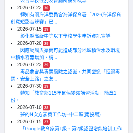
公告本校性別友善廁所設計概念
2026-07-23
30
轉知有關海洋委員會海洋保育署「2026海洋保育
創意短影音競賽」已...
2026-07-15
29
彰化縣高級中等以下學校學生申訴資訊宣導
2026-07-20
29
因應颱風與豪雨可能造成部分地區積淹水及環境
中積水容器增加，請...
2026-07-23
29
毒品危害與毒駕風險之認識，共同營造「拒絕毒
駕、安全上路」之友...
2026-07-30
29
轉知「教育部115年氣候變遷講習活動」簡章1
份，
2026-07-10
28
夢的N次方素養工作坊–中二區(南投場)
2026-07-15
27
「Google教育家第1級、第2級認證增能培訓工作