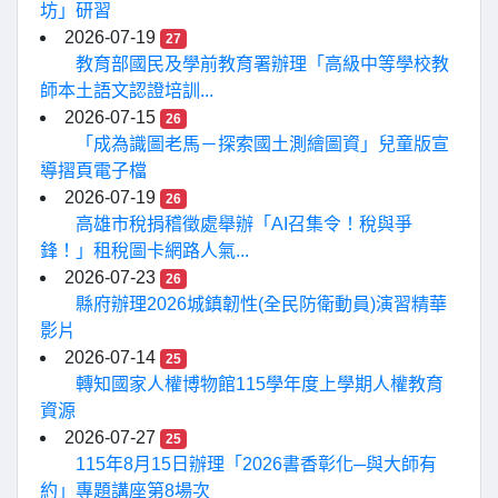
坊」研習
2026-07-19
27
教育部國民及學前教育署辦理「高級中等學校教
師本土語文認證培訓...
2026-07-15
26
「成為識圖老馬－探索國土測繪圖資」兒童版宣
導摺頁電子檔
2026-07-19
26
高雄市稅捐稽徵處舉辦「AI召集令！稅與爭
鋒！」租稅圖卡網路人氣...
2026-07-23
26
縣府辦理2026城鎮韌性(全民防衛動員)演習精華
影片
2026-07-14
25
轉知國家人權博物館115學年度上學期人權教育
資源
2026-07-27
25
115年8月15日辦理「2026書香彰化─與大師有
約」專題講座第8場次