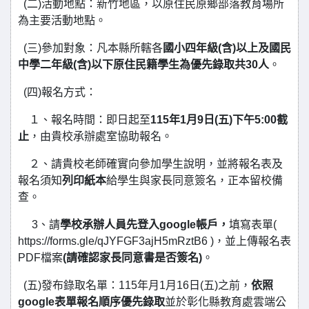
(二)活動地點：新竹地區，以原住民原鄉部落教育場所
為主要活動地點。
(三)參加對象：凡本縣所轄各
國小四年級(含)以上及國民
中學二年級(含)以下原住民籍學生為優先錄取共30人
。
(四)報名方式：
１、報名時間：即日起至
115年1月9日(五)下午5:00截
止
，由貴校承辦處室協助報名。
２、請貴校老師確實向參加學生說明，並將報名表及
報名須知
列印紙本
給學生與家長同意簽名，正本留校備
查。
3、請
學校承辦人員先登入google帳戶，
填寫表單(
https://forms.gle/qJYFGF3ajH5mRztB6 )，並上傳報名表
PDF檔案
(請確認家長同意書是否簽名)
。
(五)發布錄取名單：115年月1月16日(五)之前，
依照
google表單報名順序優先錄取
並於彰化縣教育處雲端公