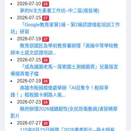
2026-07-10
28
夢的N次方素養工作坊–中二區(南投場)
2026-07-15
27
「Google教育家第1級、第2級認證增能培訓工作
坊」研習
2026-07-19
27
教育部國民及學前教育署辦理「高級中等學校教
師本土語文認證培訓...
2026-07-15
26
「成為識圖老馬－探索國土測繪圖資」兒童版宣
導摺頁電子檔
2026-07-19
26
高雄市稅捐稽徵處舉辦「AI召集令！稅與爭
鋒！」租稅圖卡網路人氣...
2026-07-23
26
縣府辦理2026城鎮韌性(全民防衛動員)演習精華
影片
2026-07-27
26
115年8月15日辦理「2026書香彰化─與大師有