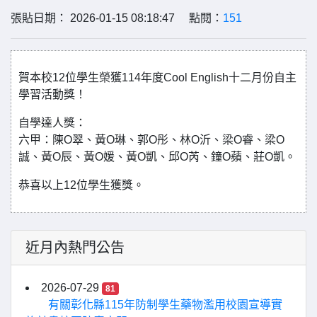
張貼日期： 2026-01-15 08:18:47 點閱：
151
賀本校12位學生榮獲114年度Cool English十二月份自主
學習活動獎！
自學達人獎：
六甲：陳O翠、黃O琳、郭O彤、林O沂、梁O睿、梁O
誠、黃O辰、黃O媛、黃O凱、邱O芮、鐘O蘋、莊O凱。
恭喜以上12位學生獲獎。
近月內熱門公告
2026-07-29
81
有關彰化縣115年防制學生藥物濫用校園宣導實