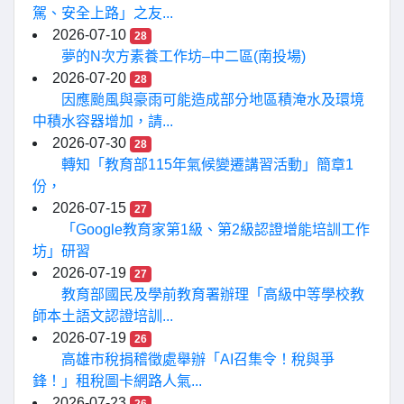
駕、安全上路」之友...
2026-07-10
28
夢的N次方素養工作坊–中二區(南投場)
2026-07-20
28
因應颱風與豪雨可能造成部分地區積淹水及環境
中積水容器增加，請...
2026-07-30
28
轉知「教育部115年氣候變遷講習活動」簡章1
份，
2026-07-15
27
「Google教育家第1級、第2級認證增能培訓工作
坊」研習
2026-07-19
27
教育部國民及學前教育署辦理「高級中等學校教
師本土語文認證培訓...
2026-07-19
26
高雄市稅捐稽徵處舉辦「AI召集令！稅與爭
鋒！」租稅圖卡網路人氣...
2026-07-23