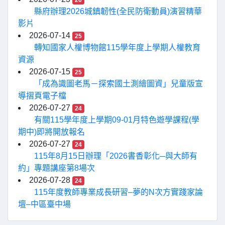
26
縣府辦理2026城鎮韌性(全民防衛動員)演習精華
影片
2026-07-14
25
轉知國家人權博物館115學年度上學期人權教育
資源
2026-07-15
25
「成為識圖老馬－探索國土測繪圖資」兒童版宣
導摺頁電子檔
2026-07-27
24
有關115學年度上學期09-01月特色遊學課程(學
期中)即將開放報名
2026-07-27
24
115年8月15日辦理「2026書香彰化─與大師有
約」專題講座第8場次
2026-07-28
24
115年度教師專業成長研習–夢的N次方實踐家論
壇–中區臺中場