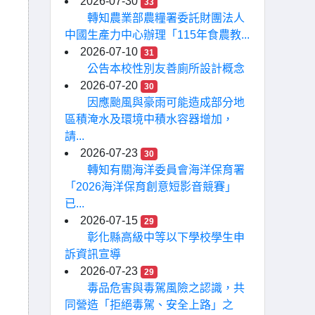
2026-07-30
33
轉知農業部農糧署委託財團法人
中國生產力中心辦理「115年食農教...
2026-07-10
31
公告本校性別友善廁所設計概念
2026-07-20
30
因應颱風與豪雨可能造成部分地
區積淹水及環境中積水容器增加，
請...
2026-07-23
30
轉知有關海洋委員會海洋保育署
「2026海洋保育創意短影音競賽」
已...
2026-07-15
29
彰化縣高級中等以下學校學生申
訴資訊宣導
2026-07-23
29
毒品危害與毒駕風險之認識，共
同營造「拒絕毒駕、安全上路」之