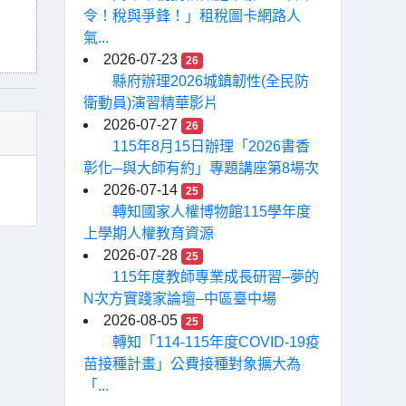
令！稅與爭鋒！」租稅圖卡網路人
氣...
2026-07-23
26
縣府辦理2026城鎮韌性(全民防
衛動員)演習精華影片
2026-07-27
26
115年8月15日辦理「2026書香
彰化─與大師有約」專題講座第8場次
2026-07-14
25
轉知國家人權博物館115學年度
上學期人權教育資源
2026-07-28
25
115年度教師專業成長研習–夢的
N次方實踐家論壇–中區臺中場
2026-08-05
25
轉知「114-115年度COVID-19疫
苗接種計畫」公費接種對象擴大為
「...