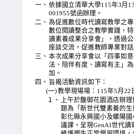
一、
依據國立清華大學115年3月1
001955號函辦理。
二、
為促進數位時代讀寫教學之專
數位閱讀整合之教學實踐，特
讀素養成果分享會」，透過公
座談交流，促進教師專業對話
三、
本次成果分享會以「四事如意
法、陪伴有度、讀寫有主」為
加。
四、
旨揭活動資訊如下：
(一)
教學現場場：115年5月2
１、
上午於馥御花園酒店辦理
題為「新世代雙素養的生
彰化縣永興國小及螺陽國
議課，呈現GenAI世代
維護學生正常學習環境，