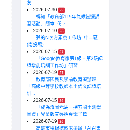
友...
2026-07-30
29
轉知「教育部115年氣候變遷講
習活動」簡章1份，
2026-07-10
28
夢的N次方素養工作坊–中二區
(南投場)
2026-07-15
27
「Google教育家第1級、第2級認
證增能培訓工作坊」研習
2026-07-19
27
教育部國民及學前教育署辦理
「高級中等學校教師本土語文認證培
訓...
2026-07-15
26
「成為識圖老馬－探索國土測繪
圖資」兒童版宣導摺頁電子檔
2026-07-19
26
高雄市稅捐稽徵處舉辦「AI召集