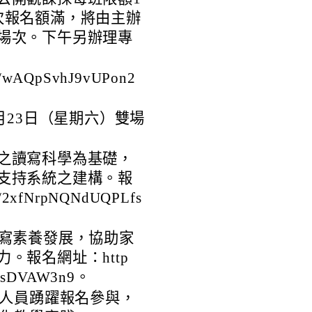
次報名額滿，將由主辦
場次。下午另辦理專
e/wAQpSvhJ9vUPon2
月23日（星期六）雙場
之讀寫科學為基礎，
支持系統之建構。報
e/2xfNrpNQNdUQPLfs
讀寫素養發展，協助家
。報名網址：http
S9RsDVAW3n9。
人員踴躍報名參與，