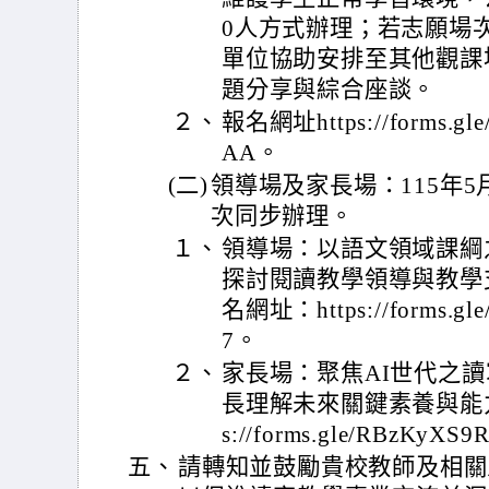
0人方式辦理；若志願場
單位協助安排至其他觀課
題分享與綜合座談。
２、
報名網址https://forms.gl
AA。
(二)
領導場及家長場：115年5
次同步辦理。
１、
領導場：以語文領域課綱
探討閱讀教學領導與教學
名網址：https://forms.gl
7。
２、
家長場：聚焦AI世代之
長理解未來關鍵素養與能力
s://forms.gle/RBzKyX
五、
請轉知並鼓勵貴校教師及相關