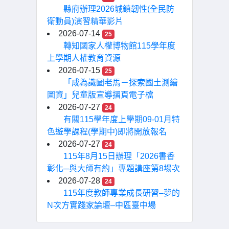
縣府辦理2026城鎮韌性(全民防
衛動員)演習精華影片
2026-07-14
25
轉知國家人權博物館115學年度
上學期人權教育資源
2026-07-15
25
「成為識圖老馬－探索國土測繪
圖資」兒童版宣導摺頁電子檔
2026-07-27
24
有關115學年度上學期09-01月特
色遊學課程(學期中)即將開放報名
2026-07-27
24
115年8月15日辦理「2026書香
彰化─與大師有約」專題講座第8場次
2026-07-28
24
115年度教師專業成長研習–夢的
N次方實踐家論壇–中區臺中場