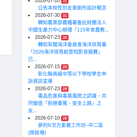
2026-07-10
31
公告本校性別友善廁所設計概念
2026-07-30
31
轉知農業部農糧署委託財團法人
中國生產力中心辦理「115年食農教...
2026-07-23
30
轉知有關海洋委員會海洋保育署
「2026海洋保育創意短影音競賽」
已...
2026-07-15
29
彰化縣高級中等以下學校學生申
訴資訊宣導
2026-07-23
29
毒品危害與毒駕風險之認識，共
同營造「拒絕毒駕、安全上路」之
友...
2026-07-10
28
夢的N次方素養工作坊–中二區
(南投場)