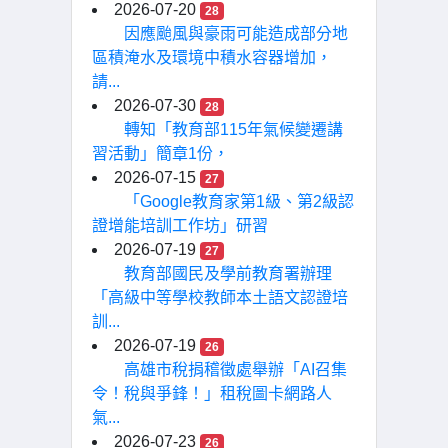
2026-07-20
28
因應颱風與豪雨可能造成部分地
區積淹水及環境中積水容器增加，
請...
2026-07-30
28
轉知「教育部115年氣候變遷講
習活動」簡章1份，
2026-07-15
27
「Google教育家第1級、第2級認
證增能培訓工作坊」研習
2026-07-19
27
教育部國民及學前教育署辦理
「高級中等學校教師本土語文認證培
訓...
2026-07-19
26
高雄市稅捐稽徵處舉辦「AI召集
令！稅與爭鋒！」租稅圖卡網路人
氣...
2026-07-23
26