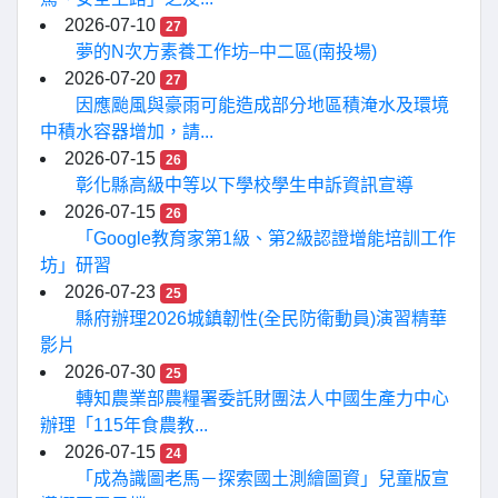
2026-07-10
27
夢的N次方素養工作坊–中二區(南投場)
2026-07-20
27
因應颱風與豪雨可能造成部分地區積淹水及環境
中積水容器增加，請...
2026-07-15
26
彰化縣高級中等以下學校學生申訴資訊宣導
2026-07-15
26
「Google教育家第1級、第2級認證增能培訓工作
坊」研習
2026-07-23
25
縣府辦理2026城鎮韌性(全民防衛動員)演習精華
影片
2026-07-30
25
轉知農業部農糧署委託財團法人中國生產力中心
辦理「115年食農教...
2026-07-15
24
「成為識圖老馬－探索國土測繪圖資」兒童版宣