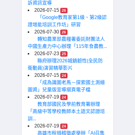
訴資訊宣導
2026-07-15
26
「Google教育家第1級、第2級認
證增能培訓工作坊」研習
2026-07-30
26
轉知農業部農糧署委託財團法人
中國生產力中心辦理「115年食農教...
2026-07-23
25
縣府辦理2026城鎮韌性(全民防
衛動員)演習精華影片
2026-07-15
24
「成為識圖老馬－探索國土測繪
圖資」兒童版宣導摺頁電子檔
2026-07-19
24
教育部國民及學前教育署辦理
「高級中等學校教師本土語文認證培
訓...
2026-07-19
24
高雄市稅捐稽徵處舉辦「AI召集