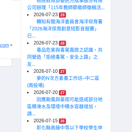
檢送教育部委託方成事股份有限
公司辦理「115年教師節敬師徵稿活...
2026-07-23
29
轉知有關海洋委員會海洋保育署
「2026海洋保育創意短影音競賽」
已...
2026-07-23
28
.com
。
毒品危害與毒駕風險之認識，共
同營造「拒絕毒駕、安全上路」之
友...
2026-07-10
27
夢的N次方素養工作坊–中二區
(南投場)
2026-07-20
27
因應颱風與豪雨可能造成部分地
區積淹水及環境中積水容器增加，
請...
2026-07-15
26
彰化縣高級中等以下學校學生申