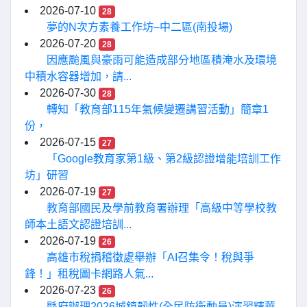
2026-07-10
28
夢的N次方素養工作坊–中二區(南投場)
2026-07-20
28
因應颱風與豪雨可能造成部分地區積淹水及環境
中積水容器增加，請...
2026-07-30
28
轉知「教育部115年氣候變遷講習活動」簡章1
份，
2026-07-15
27
「Google教育家第1級、第2級認證增能培訓工作
坊」研習
2026-07-19
27
教育部國民及學前教育署辦理「高級中等學校教
師本土語文認證培訓...
2026-07-19
26
高雄市稅捐稽徵處舉辦「AI召集令！稅與爭
鋒！」租稅圖卡網路人氣...
2026-07-23
26
縣府辦理2026城鎮韌性(全民防衛動員)演習精華