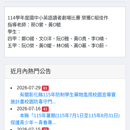
114學年度國中小英語讀者劇場比賽 榮獲C組佳作
指導老師：蔡O縈、黃O毓
學生：
四甲：鄭O揚、文O洋、阮O雅、黃O真、李O晴、
五甲：阮O榮、黃O嬡、林O嫣、黃O蓁、李O蔚、
近月內熱門公告
2026-07-29
81
有關彰化縣115年防制學生藥物濫用校園宣導實
施計畫校園防毒守門...
2026-07-16
41
本縣「115年暑期(115年7月1日至115年8月31日)
保護青少年－青春專...
2026-07-15