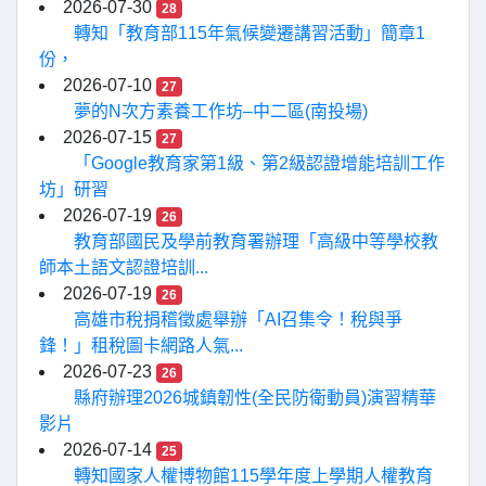
2026-07-30
28
轉知「教育部115年氣候變遷講習活動」簡章1
份，
2026-07-10
27
夢的N次方素養工作坊–中二區(南投場)
2026-07-15
27
「Google教育家第1級、第2級認證增能培訓工作
坊」研習
2026-07-19
26
教育部國民及學前教育署辦理「高級中等學校教
師本土語文認證培訓...
2026-07-19
26
高雄市稅捐稽徵處舉辦「AI召集令！稅與爭
鋒！」租稅圖卡網路人氣...
2026-07-23
26
縣府辦理2026城鎮韌性(全民防衛動員)演習精華
影片
2026-07-14
25
轉知國家人權博物館115學年度上學期人權教育