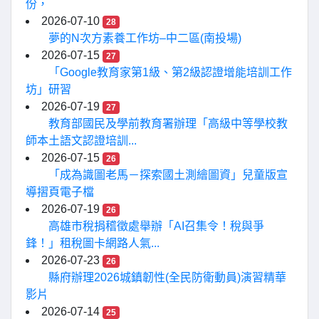
份，
2026-07-10
28
夢的N次方素養工作坊–中二區(南投場)
2026-07-15
27
「Google教育家第1級、第2級認證增能培訓工作
坊」研習
2026-07-19
27
教育部國民及學前教育署辦理「高級中等學校教
師本土語文認證培訓...
2026-07-15
26
「成為識圖老馬－探索國土測繪圖資」兒童版宣
導摺頁電子檔
2026-07-19
26
高雄市稅捐稽徵處舉辦「AI召集令！稅與爭
鋒！」租稅圖卡網路人氣...
2026-07-23
26
縣府辦理2026城鎮韌性(全民防衛動員)演習精華
影片
2026-07-14
25