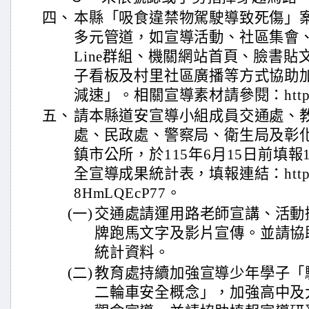
四、
本縣「吸食違禁物駕駛導致死傷」
多元管道，如宣導活動、社區集會、
Line群組、機關網站首頁、臉書
子看板及村里社區廣播等方式協助
減速」。相關宣導素材請參閱：https://r
五、
請本縣道安宣導小組成員交通處、
處、民政處、警察局、衛生局及彰
鎮市公所，於115年6月15日前填報
全宣導成果統計表，填報連結：https://f
8HmLQEcP77。
(一)
交通處請運用路老師宣講、活動
牌跑馬文字及影片宣傳。並請協
統計資料。
(二)
教育處持續加強宣導少年學子「
二輪車安全概念」，加強高中及