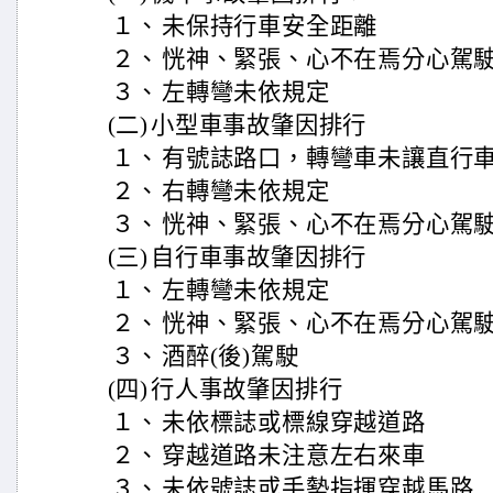
１、
未保持行車安全距離
２、
恍神、緊張、心不在焉分心駕
３、
左轉彎未依規定
(二)
小型車事故肇因排行
１、
有號誌路口，轉彎車未讓直行
２、
右轉彎未依規定
３、
恍神、緊張、心不在焉分心駕
(三)
自行車事故肇因排行
１、
左轉彎未依規定
２、
恍神、緊張、心不在焉分心駕
３、
酒醉(後)駕駛
(四)
行人事故肇因排行
１、
未依標誌或標線穿越道路
２、
穿越道路未注意左右來車
３、
未依號誌或手勢指揮穿越馬路