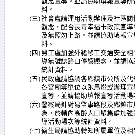
觀念宣導。並請協助填報宣導研
料。
(三)
社會處請運用活動辦理及社區關
觀念，配合長青幸福卡政策宣導
及無照勿上路。並請協助填報宣
料。
(四)
勞工處加強外籍移工交通安全相
導無號誌路口停讓觀念，並請協
統計資料。
(五)
民政處請協調各鄉鎮市公所及代
各宮廟等單位以跑馬燈或辦理宣
宣導。並請協助填報宣導活動場
(六)
警察局針對易肇事路段及鄉鎮市
為，於轄內高齡人口聚集處加強
導活動場次等統計資料。
(七)
衛生局請協助轉知所屬單位及相