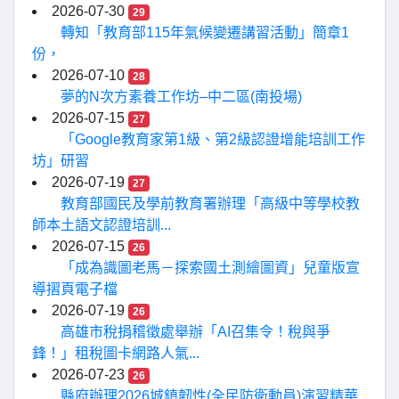
2026-07-30
29
轉知「教育部115年氣候變遷講習活動」簡章1
份，
2026-07-10
28
夢的N次方素養工作坊–中二區(南投場)
2026-07-15
27
「Google教育家第1級、第2級認證增能培訓工作
坊」研習
2026-07-19
27
教育部國民及學前教育署辦理「高級中等學校教
師本土語文認證培訓...
2026-07-15
26
「成為識圖老馬－探索國土測繪圖資」兒童版宣
導摺頁電子檔
2026-07-19
26
高雄市稅捐稽徵處舉辦「AI召集令！稅與爭
鋒！」租稅圖卡網路人氣...
2026-07-23
26
縣府辦理2026城鎮韌性(全民防衛動員)演習精華