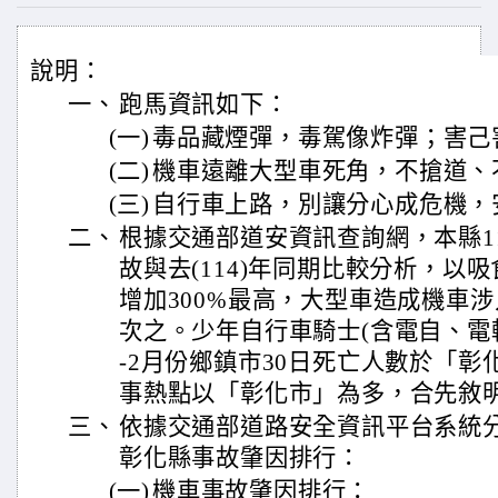
說明：
一、
跑馬資訊如下：
(一)
毒品藏煙彈，毒駕像炸彈；害己
(二)
機車遠離大型車死角，不搶道、
(三)
自行車上路，別讓分心成危機，
二、
根據交通部道安資訊查詢網，本縣11
故與去(114)年同期比較分析，以
增加300%最高，大型車造成機車涉入
次之。少年自行車騎士(含電自、電輔)
-2月份鄉鎮市30日死亡人數於「
事熱點以「彰化市」為多，合先敘
三、
依據交通部道路安全資訊平台系統分析
彰化縣事故肇因排行：
(一)
機車事故肇因排行：