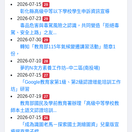
2026-07-15
29
彰化縣高級中等以下學校學生申訴資訊宣導
2026-07-23
29
毒品危害與毒駕風險之認識，共同營造「拒絕毒
駕、安全上路」之友...
2026-07-30
29
轉知「教育部115年氣候變遷講習活動」簡章1
份，
2026-07-10
28
夢的N次方素養工作坊–中二區(南投場)
2026-07-15
27
「Google教育家第1級、第2級認證增能培訓工作
坊」研習
2026-07-19
27
教育部國民及學前教育署辦理「高級中等學校教
師本土語文認證培訓...
2026-07-15
26
「成為識圖老馬－探索國土測繪圖資」兒童版宣
導摺頁電子檔