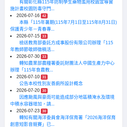
有關彰化縣115年防制學生藥物濫用校園宣導實
施計畫校園防毒守門...
2026-07-16
42
本縣「115年暑期(115年7月1日至115年8月31日)
保護青少年－青春專...
2026-07-15
33
檢送教育部委託方成事股份有限公司辦理「115
年教師節敬師徵稿活...
2026-07-30
33
轉知農業部農糧署委託財團法人中國生產力中心
辦理「115年食農教...
2026-07-10
31
公告本校性別友善廁所設計概念
2026-07-20
30
因應颱風與豪雨可能造成部分地區積淹水及環境
中積水容器增加，請...
2026-07-23
30
轉知有關海洋委員會海洋保育署「2026海洋保育
創意短影音競賽」已...