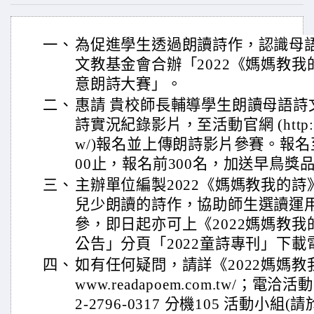
一、
為促進學生透過朗讀詩作，認識母
文教基金會合辦「2022《媽媽教
意朗詩大賽」。
二、
惠請 貴校師長輔導學生朗讀母語詩
詩實況紀錄影片，至活動官網 (http://ww
w/)報名並上傳朗詩影片參賽。報名至1
00止，報名前300名，加送早鳥獎
三、
主辦單位編製2022《媽媽教我的
兒少朗讀的詩作，協助師生選讀運
參，即日起亦可上《2022媽媽教
公告」分頁「2022童詩專刊」下載
四、
如有任何疑問，請詳《2022媽媽教我的
www.readapoem.com.tw/；電洽活動
2-2796-0317 分機105 活動小組(請