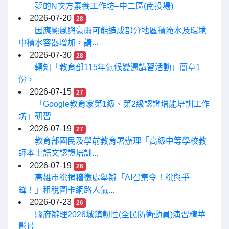
夢的N次方素養工作坊–中二區(南投場)
2026-07-20
28
因應颱風與豪雨可能造成部分地區積淹水及環境
中積水容器增加，請...
2026-07-30
28
轉知「教育部115年氣候變遷講習活動」簡章1
份，
2026-07-15
27
「Google教育家第1級、第2級認證增能培訓工作
坊」研習
2026-07-19
27
教育部國民及學前教育署辦理「高級中等學校教
師本土語文認證培訓...
2026-07-19
26
高雄市稅捐稽徵處舉辦「AI召集令！稅與爭
鋒！」租稅圖卡網路人氣...
2026-07-23
26
縣府辦理2026城鎮韌性(全民防衛動員)演習精華
影片