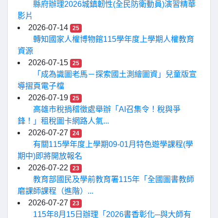
縣府辦理2026城鎮韌性(全民防衛動員)演習精華
影片
2026-07-14
25
轉知國家人權博物館115學年度上學期人權教育
資源
2026-07-15
25
「成為識圖老馬－探索國土測繪圖資」兒童版宣
導摺頁電子檔
2026-07-19
25
高雄市稅捐稽徵處舉辦「AI召集令！稅與爭
鋒！」租稅圖卡網路人氣...
2026-07-27
24
有關115學年度上學期09-01月特色遊學課程(學
期中)即將開放報名
2026-07-22
23
教育部國民及學前教育署115年「全國圖書教師
磨課師課程（進階）...
2026-07-27
23
115年8月15日辦理「2026書香彰化─與大師有