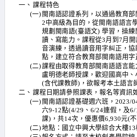
一、
課程特色
(一)
閩南語認證系列，以通過教育部
2中高級為目的，從閩南語語言
規劃閩南語(臺語文) 學習，操
讀、寫能力。課程從3月到7月
音演練，透過讀音用字糾正，協
點，建立符合教育部閩南語用字
(二)
課程由取得教育部閩南語語言能
盧明德老師授課，歡迎國高中、
(含代課教師)，欲報考本土語言
二、
課程日期請參照課表，報名等資訊
(一)
閩南語認證基礎週六班，2023/04/
六9-12點(4/29、6/24連假，及
課)，共14次，優惠價6,930元(
(二)
地點：國立中興大學綜合大樓13樓