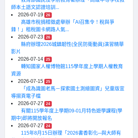
師本土語文認證培訓...
2026-07-19
26
高雄市稅捐稽徵處舉辦「AI召集令！稅與爭
鋒！」租稅圖卡網路人氣...
2026-07-23
26
縣府辦理2026城鎮韌性(全民防衛動員)演習精華
影片
2026-07-14
25
轉知國家人權博物館115學年度上學期人權教育
資源
2026-07-15
25
「成為識圖老馬－探索國土測繪圖資」兒童版宣
導摺頁電子檔
2026-07-27
24
有關115學年度上學期09-01月特色遊學課程(學
期中)即將開放報名
2026-07-27
24
115年8月15日辦理「2026書香彰化─與大師有