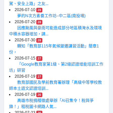
駕、安全上路」之友...
2026-07-10
28
夢的N次方素養工作坊–中二區(南投場)
2026-07-20
28
因應颱風與豪雨可能造成部分地區積淹水及環境
中積水容器增加，請...
2026-07-30
28
轉知「教育部115年氣候變遷講習活動」簡章1
份，
2026-07-15
27
「Google教育家第1級、第2級認證增能培訓工作
坊」研習
2026-07-19
27
教育部國民及學前教育署辦理「高級中等學校教
師本土語文認證培訓...
2026-07-19
26
高雄市稅捐稽徵處舉辦「AI召集令！稅與爭
鋒！」租稅圖卡網路人氣...
2026-07-23