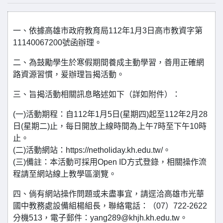
一、依據高雄市政府教育局112年1月3日高市教資字第
11140067200號函辦理。
二、為鼓勵學生於寒假期間養成主動學習，善用正確網
路資源習慣，爰辦理旨揭活動。
三、旨揭活動相關訊息略述如下（詳如附件）：
(一)活動期程：自112年1月5日(星期四)起至112年2月28
日(星期二)止，每日開放上線時間為上午7時至下午10時
止。
(二)活動網站：https://netholiday.kh.edu.tw/。
(三)備註：本活動可採用Open ID方式登錄，相關操作流
程請至網站線上教學區瀏覽。
四、倘有網站操作問題或未盡事宜，請逕洽高雄市光華
國中教務處設備組楊組長，聯絡電話：（07）722-2622
分機513，電子郵件：yang289@khjh.kh.edu.tw。