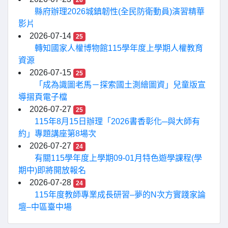
26
縣府辦理2026城鎮韌性(全民防衛動員)演習精華
影片
2026-07-14
25
轉知國家人權博物館115學年度上學期人權教育
資源
2026-07-15
25
「成為識圖老馬－探索國土測繪圖資」兒童版宣
導摺頁電子檔
2026-07-27
25
115年8月15日辦理「2026書香彰化─與大師有
約」專題講座第8場次
2026-07-27
24
有關115學年度上學期09-01月特色遊學課程(學
期中)即將開放報名
2026-07-28
24
115年度教師專業成長研習–夢的N次方實踐家論
壇–中區臺中場