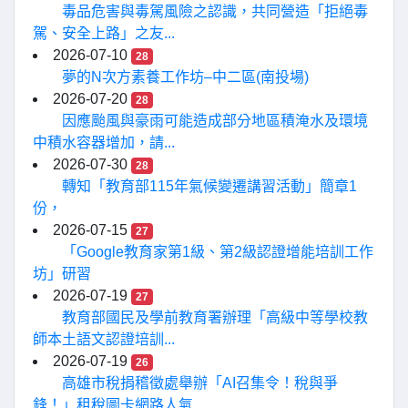
毒品危害與毒駕風險之認識，共同營造「拒絕毒
駕、安全上路」之友...
2026-07-10
28
夢的N次方素養工作坊–中二區(南投場)
2026-07-20
28
因應颱風與豪雨可能造成部分地區積淹水及環境
中積水容器增加，請...
2026-07-30
28
轉知「教育部115年氣候變遷講習活動」簡章1
份，
2026-07-15
27
「Google教育家第1級、第2級認證增能培訓工作
坊」研習
2026-07-19
27
教育部國民及學前教育署辦理「高級中等學校教
師本土語文認證培訓...
2026-07-19
26
高雄市稅捐稽徵處舉辦「AI召集令！稅與爭
鋒！」租稅圖卡網路人氣...