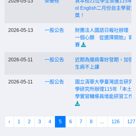
2026-05-13
榮譽榜
賀本校21位學生榮獲115年度
ol English二月份自主學習
獎！
2026-05-13
一般公告
財團法人國語日報社辦理「
一個心願 從選擇開始」寫
賽
2026-05-11
一般公告
近期為腸病毒好發期，加強
生病不上課
2026-05-11
一般公告
國立清華大學臺灣語言研究
學研究所辦理115年「本土
學實習輔導員增能研習工作
‹
1
2
3
4
5
6
7
8
...
126
127