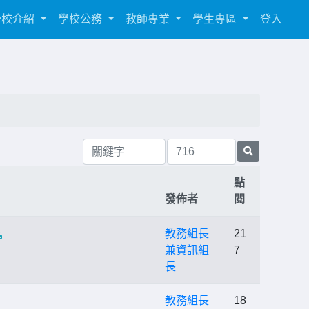
學校介紹
學校公務
教師專業
學生專區
登入
點
發佈者
閱
教務組長
21
兼資訊組
7
長
教務組長
18