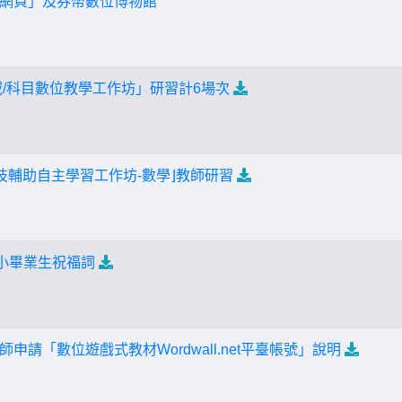
網頁」及券幣數位博物館
域/科目數位教學工作坊」研習計6場次
技輔助自主學習工作坊-數學⌋教師研習
國小畢業生祝福詞
申請「數位遊戲式教材Wordwall.net平臺帳號」說明