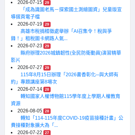
2026-07-15
29
「成為識圖老馬－探索國土測繪圖資」兒童版宣
導摺頁電子檔
2026-07-19
29
高雄市稅捐稽徵處舉辦「AI召集令！稅與爭
鋒！」租稅圖卡網路人氣...
2026-07-23
29
縣府辦理2026城鎮韌性(全民防衛動員)演習精華
影片
2026-07-27
29
115年8月15日辦理「2026書香彰化─與大師有
約」專題講座第8場次
2026-07-14
28
轉知國家人權博物館115學年度上學期人權教育
資源
2026-08-05
28
轉知「114-115年度COVID-19疫苗接種計畫」公
費接種對象擴大為「...
2026-07-22
27