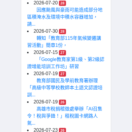
2026-07-20
28
因應颱風與豪雨可能造成部分地
區積淹水及環境中積水容器增加，
請...
2026-07-30
28
轉知「教育部115年氣候變遷講
習活動」簡章1份，
2026-07-15
27
「Google教育家第1級、第2級認
證增能培訓工作坊」研習
2026-07-19
27
教育部國民及學前教育署辦理
「高級中等學校教師本土語文認證培
訓...
2026-07-19
26
高雄市稅捐稽徵處舉辦「AI召集
令！稅與爭鋒！」租稅圖卡網路人
氣...
2026-07-23
26