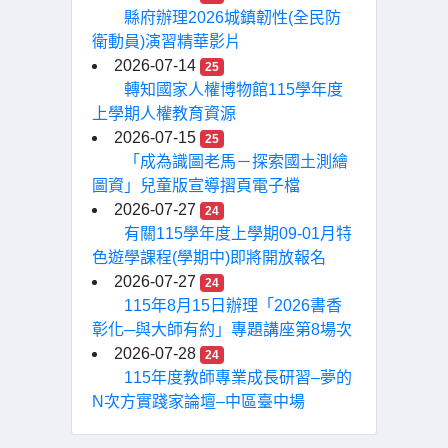
縣府辦理2026城鎮韌性(全民防
衛動員)演習精華影片
2026-07-14
25
轉知國家人權博物館115學年度
上學期人權教育資源
2026-07-15
25
「成為識圖老馬－探索國土測繪
圖資」兒童版宣導摺頁電子檔
2026-07-27
24
有關115學年度上學期09-01月特
色遊學課程(學期中)即將開放報名
2026-07-27
24
115年8月15日辦理「2026書香
彰化─與大師有約」專題講座第8場次
2026-07-28
24
115年度教師專業成長研習–夢的
N次方實踐家論壇–中區臺中場