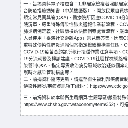
一、旨揭資料電子檔包含：1.非居家檢疫者照顧居
合防疫措施通知書（中英雙語版）、開放民眾自費檢驗C
規定常見問與答(Q&A)、醫療院所因應COVID-1
院清單、嚴重特殊傳染性肺炎通報作業新流程、COV
肺炎病例定義、社區篩檢站快篩個案處置流程、嚴重
人員使用「臺灣社交距離App」常見問答集、因應C
重特殊傳染性肺炎通報個案指定檢驗機構責任區、COV
COVID-19疫苗合約診所執行接種作業注意事項、C
19分流就醫及轉診建議、COVID-19社區採檢網絡轉
染管制Q&A、指定專責收治病房區域收治疑似個案
護時之感染管制措施等。
二、前揭資料隨時更新，請逕至衛生福利部疾病管制署
傳染性肺炎/疾病資訊項下(網址：https://www.cdc.gov.
三、前揭資料於本縣衛生局網頁/主題專區/嚴重特殊傳染
https://www.chshb.gov.tw/taxonomy/term/352