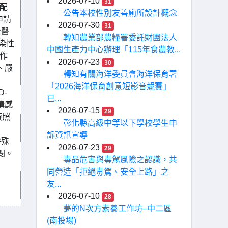
2026-07-10
31
配
公告本校性別友善廁所設計概念
申請
2026-07-30
31
治醫
轉知農業部農糧署委託財團法人
染性
中國生產力中心辦理「115年食農教...
作
2026-07-23
30
、嚴
轉知有關海洋委員會海洋保育署
「2026海洋保育創意短影音競賽」
D-
已...
構感
2026-07-15
29
療照
彰化縣高級中等以下學校學生申
訴資訊宣導
特殊
2026-07-23
29
參閱。
毒品危害與毒駕風險之認識，共
同營造「拒絕毒駕、安全上路」之
友...
2026-07-10
28
夢的N次方素養工作坊–中二區
(南投場)