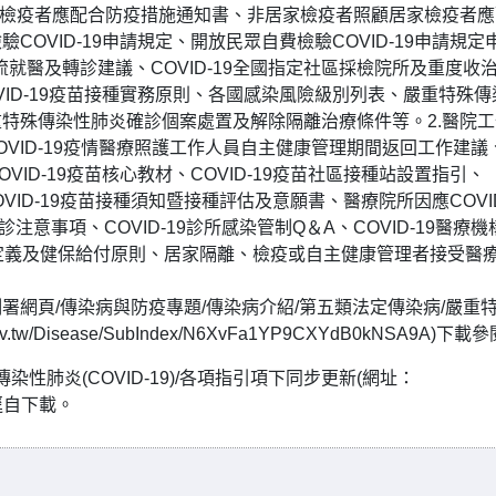
家檢疫者應配合防疫措施通知書、非居家檢疫者照顧居家檢疫者應
OVID-19申請規定、開放民眾自費檢驗COVID-19申請規定
9分流就醫及轉診建議、COVID-19全國指定社區採檢院所及重度收
ID-19疫苗接種實務原則、各國感染風險級別列表、嚴重特殊傳
特殊傳染性肺炎確診個案處置及解除隔離治療條件等。2.醫院工
OVID-19疫情醫療照護工作人員自主健康管理期間返回工作建議
ID-19疫苗核心教材、COVID-19疫苗社區接種站設置指引、
OVID-19疫苗接種須知暨接種評估及意願書、醫療院所因應COVI
診注意事項、COVID-19診所感染管制Q＆A、COVID-19醫療機
定義及健保給付原則、居家隔離、檢疫或自主健康管理者接受醫
網頁/傳染病與防疫專題/傳染病介紹/第五類法定傳染病/嚴重
tw/Disease/SubIndex/N6XvFa1YP9CXYdB0kNSA9A)下載
性肺炎(COVID-19)/各項指引項下同步更新(網址：
)，可逕自下載。