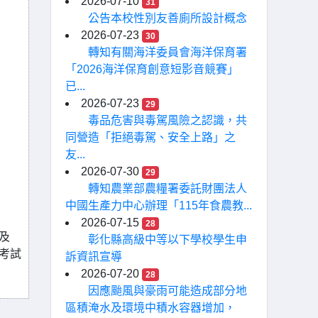
2026-07-10
31
公告本校性別友善廁所設計概念
2026-07-23
30
轉知有關海洋委員會海洋保育署
「2026海洋保育創意短影音競賽」
已...
2026-07-23
29
毒品危害與毒駕風險之認識，共
同營造「拒絕毒駕、安全上路」之
友...
2026-07-30
29
轉知農業部農糧署委託財團法人
中國生產力中心辦理「115年食農教...
2026-07-15
28
及
彰化縣高級中等以下學校學生申
證考試
訴資訊宣導
2026-07-20
28
因應颱風與豪雨可能造成部分地
區積淹水及環境中積水容器增加，