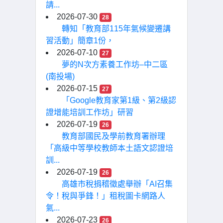
請...
2026-07-30
28
轉知「教育部115年氣候變遷講
習活動」簡章1份，
2026-07-10
27
夢的N次方素養工作坊–中二區
(南投場)
2026-07-15
27
「Google教育家第1級、第2級認
證增能培訓工作坊」研習
2026-07-19
26
教育部國民及學前教育署辦理
「高級中等學校教師本土語文認證培
訓...
2026-07-19
26
高雄市稅捐稽徵處舉辦「AI召集
令！稅與爭鋒！」租稅圖卡網路人
氣...
2026-07-23
26