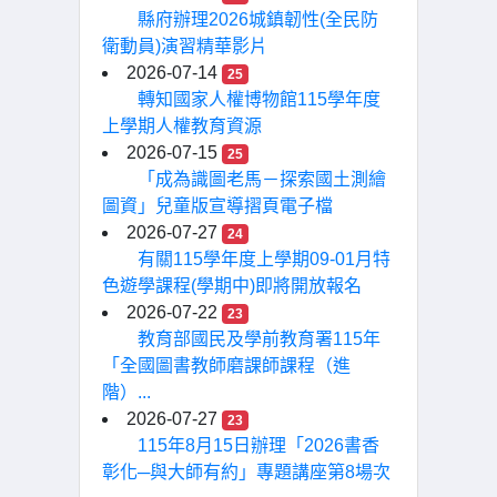
縣府辦理2026城鎮韌性(全民防
衛動員)演習精華影片
2026-07-14
25
轉知國家人權博物館115學年度
上學期人權教育資源
2026-07-15
25
「成為識圖老馬－探索國土測繪
圖資」兒童版宣導摺頁電子檔
2026-07-27
24
有關115學年度上學期09-01月特
色遊學課程(學期中)即將開放報名
2026-07-22
23
教育部國民及學前教育署115年
「全國圖書教師磨課師課程（進
階）...
2026-07-27
23
115年8月15日辦理「2026書香
彰化─與大師有約」專題講座第8場次