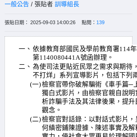
一般公告
/ 張貼者
訓導組長
張貼日期： 2025-09-03 14:00:26 點閱：
139
一、
依據教育部國民及學前教育署114年
第1140080441A號函辦理。
二、
為使司法更貼近民眾之需求與期待
不打烊」系列宣導影片，包括下列
(一)
檢察官帶你破解騙術《車手篇─
獨白式影片，由檢察官親自說明
析詐騙手法及其法律後果，提升
觀念。
(二)
檢察官對話錄：以對話式影片，
何縝密鋪陳證據、陳述事實及解
實力，使社會大眾更易於理解國