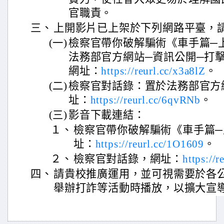
官職責。
三、
上開影片已上架於下列網路平臺，
(一)
檢察官帶你破解騙術《車手篇─
法務部官方網站─資訊公開─打
網址：
https://reurl.cc/x3a8lZ
。
(二)
檢察官對話錄：置於法務部官方網站
址：
https://reurl.cc/6qvRNb
。
(三)
影音下載連結：
１、
檢察官帶你破解騙術《車手篇
址：
https://reurl.cc/1O1609
。
２、
檢察官對話錄，網址：
https://
四、
請貴校推廣運用，並可視需要於各
舉辦打詐等活動時播放，以擴大宣