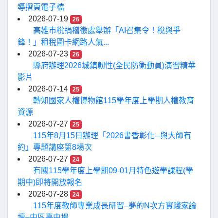
導摺頁電子檔
2026-07-19
26
高雄市稅捐稽徵處舉辦「AI召集令！稅與爭
鋒！」租稅圖卡網路人氣...
2026-07-23
26
縣府辦理2026城鎮韌性(全民防衛動員)演習精華
影片
2026-07-14
25
轉知國家人權博物館115學年度上學期人權教育
資源
2026-07-27
25
115年8月15日辦理「2026書香彰化─與大師有
約」專題講座第8場次
2026-07-27
24
有關115學年度上學期09-01月特色遊學課程(學
期中)即將開放報名
2026-07-28
24
115年度教師專業成長研習–夢的N次方實踐家論
壇–中區臺中場