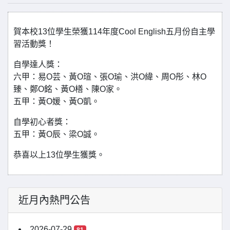
賀本校13位學生榮獲114年度Cool English五月份自主學
習活動獎！
自學達人獎：
六甲：易O芸、黃O瑄、張O瑜、洪O緯、周O彤、林O
臻、鄭O銘、黃O橏、陳O家。
五甲：黃O媛、黃O凱。
自學初心者獎：
五甲：黃O辰、梁O誠。
恭喜以上13位學生獲獎。
近月內熱門公告
2026-07-29