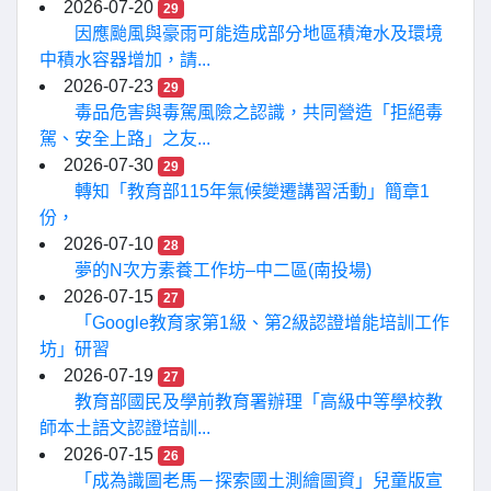
2026-07-20
29
因應颱風與豪雨可能造成部分地區積淹水及環境
中積水容器增加，請...
2026-07-23
29
毒品危害與毒駕風險之認識，共同營造「拒絕毒
駕、安全上路」之友...
2026-07-30
29
轉知「教育部115年氣候變遷講習活動」簡章1
份，
2026-07-10
28
夢的N次方素養工作坊–中二區(南投場)
2026-07-15
27
「Google教育家第1級、第2級認證增能培訓工作
坊」研習
2026-07-19
27
教育部國民及學前教育署辦理「高級中等學校教
師本土語文認證培訓...
2026-07-15
26
「成為識圖老馬－探索國土測繪圖資」兒童版宣