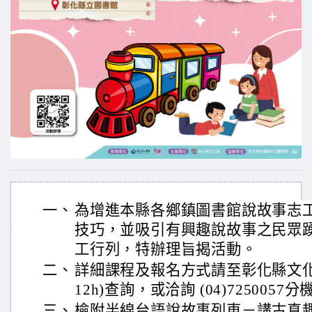
一、
為增進本縣各鄉鎮圖書館說故事志
技巧，並吸引有興趣說故事之民眾
工行列，特辦理旨揭活動。
二、
詳細課程及報名方式請至彰化縣文化局官網(h
12h)查詢，或洽詢 (04)7250057分
三、
檢附半線台語說故事列車－講古真