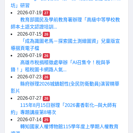
坊」研習
2026-07-19
27
教育部國民及學前教育署辦理「高級中等學校教
師本土語文認證培訓...
2026-07-15
26
「成為識圖老馬－探索國土測繪圖資」兒童版宣
導摺頁電子檔
2026-07-19
26
高雄市稅捐稽徵處舉辦「AI召集令！稅與爭
鋒！」租稅圖卡網路人氣...
2026-07-23
26
縣府辦理2026城鎮韌性(全民防衛動員)演習精華
影片
2026-07-27
26
115年8月15日辦理「2026書香彰化─與大師有
約」專題講座第8場次
2026-07-14
25
轉知國家人權博物館115學年度上學期人權教育