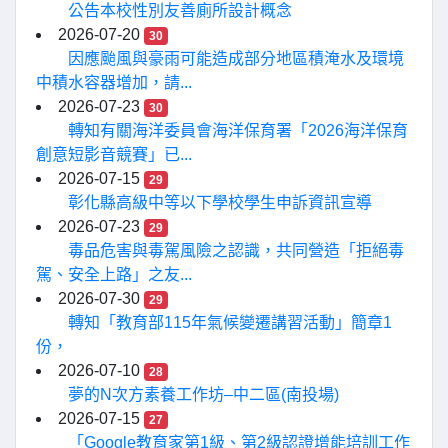
公告本校性別友善廁所設計概念
2026-07-20
30
因應颱風與豪雨可能造成部分地區積淹水及環境
中積水容器增加，請...
2026-07-23
30
轉知有關海洋委員會海洋保育署「2026海洋保育
創意短影音競賽」已...
2026-07-15
29
彰化縣高級中等以下學校學生申訴資訊宣導
2026-07-23
29
毒品危害與毒駕風險之認識，共同營造「拒絕毒
駕、安全上路」之友...
2026-07-30
29
轉知「教育部115年氣候變遷講習活動」簡章1
份，
2026-07-10
28
夢的N次方素養工作坊–中二區(南投場)
2026-07-15
27
「Google教育家第1級、第2級認證增能培訓工作