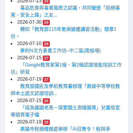
2026-07-23
29
毒品危害與毒駕風險之認識，共同營造「拒絕毒
駕、安全上路」之友...
2026-07-30
29
轉知「教育部115年氣候變遷講習活動」簡章1
份，
2026-07-10
28
夢的N次方素養工作坊–中二區(南投場)
2026-07-15
27
「Google教育家第1級、第2級認證增能培訓工作
坊」研習
2026-07-19
27
教育部國民及學前教育署辦理「高級中等學校教
師本土語文認證培訓...
2026-07-15
26
「成為識圖老馬－探索國土測繪圖資」兒童版宣
導摺頁電子檔
2026-07-19
26
高雄市稅捐稽徵處舉辦「AI召集令！稅與爭